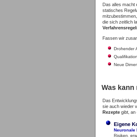
Das alles macht 
statisches Regel
mitzubestimmen, 
die sich zeitlic
Verfahrensregel
Fassen wir zusa
Drohender A
Qualifikatio
Neue Dimen
Was kann 
Das Entwicklungs
sie auch wieder v
Rezepte
gibt, an
Eigene
K
Neuronale 
Risiken, er