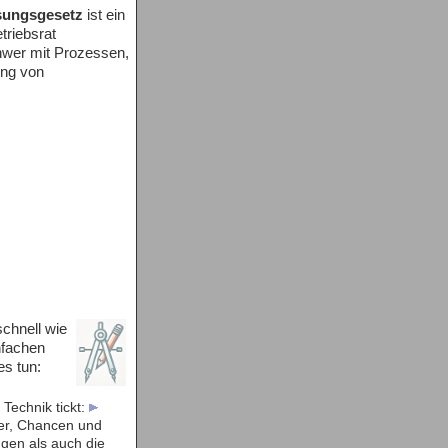
sungsgesetz
ist ein
triebsrat
hwer mit Prozessen,
ung von
chnell wie
nfachen
es tun:
 Technik tickt:
er, Chancen und
ngen als auch die