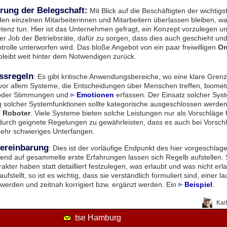
erung der Belegschaft:
Mit Blick auf die Beschäftigten der wichtigst
 den einzelnen Mitarbeiterinnen und Mitarbeitern überlassen bleiben, w
tenz tun. Hier ist das Unternehmen gefragt, ein Konzept vorzulegen 
der Job der Betriebsräte, dafür zu sorgen, dass dies auch geschieht un
trolle unterworfen wird. Das bloße Angebot von ein paar freiwilligen
On
leibt weit hinter dem Notwendigen zurück.
ssregeln
: Es gibt kritische Anwendungsbereiche, wo eine klare Grenz
t vor allem Systeme, die Entscheidungen über Menschen treffen, biome
oder Stimmungen und
Emotionen
erfassen. Der Einsatz solcher Sys
solcher Systemfunktionen sollte kategorische ausgeschlossen werden.
 Roboter
. Viele Systeme bieten solche Leistungen nur als Vorschläge
t durch geignete Regelungen zu gewährleisten, dass es auch bei Vorschl
ehr schwieriges Unterfangen.
vereinbarung
: Dies ist der vorläufige Endpunkt des hier vorgeschla
d auf gesammelte erste Erfahrungen lassen sich Regelb aufstellen. 
kter haben statt detailliert festzulegen, was erlaubt und was nicht er
aufstellt, so ist es wichtig, dass sie verständlich formuliert sind, einer
werden und zeitnah korrigiert bzw. ergänzt werden. Ein
Beispiel
.
Kar
tse Hamburg