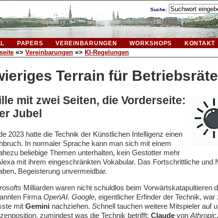
Suche:
LL
PAPERS
VEREINBARUNGEN
WORKSHOPS
KONTAKT
seite
=>
Vereinbarungen
=>
KI-Regelungen
ieriges Terrain für Betriebsräte
lle mit zwei Seiten, die Vorderseite:
er Jubel
e 2023 hatte die Technik der Künstlichen Intelligenz einen
hbruch. In normaler Sprache kann man sich mit einem
hezu beliebige Themen unterhalten, kein Gestotter mehr
 Alexa mit ihrem eingeschränkten Vokabular. Das Fortschrittliche und N
haben, Begeisterung unvermeidbar.
rosofts
Milliarden waren nicht schuldlos beim Vorwärtskatapultieren d
annten Firma
OpenAI.
Google
, eigentlicher Erfinder der Technik, wa
ste mit
Gemini
nachziehen.
S
chnell tauchen weitere Mitspieler auf
tzenposition, zumindest was die Technik betrifft:
Claude
von
Athropic