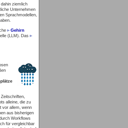
 dahin ziemlich
tliche Unternehmen
igen Sprachmodellen,
haben.
iche
Gehirn
elle (LLM). Das
nosen
ßen
plätze
Zeitschriften,
s alleine, die zu
t vor allem, wenn
en aus bisherigen
g durch Workflows
ch für vergleichbar