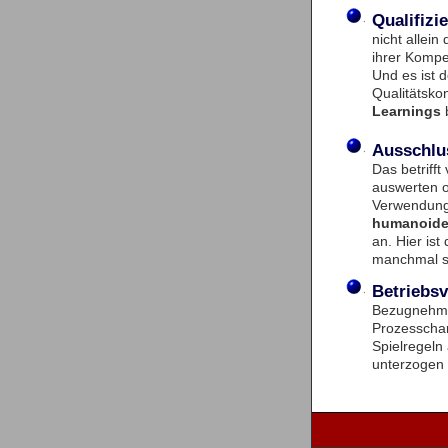
Qualifizi
nicht allein
ihrer Kompe
Und es ist 
Qualitätskon
Learnings
b
Ausschlu
Das betriff
auswerten 
Verwendung 
humanoide
an. Hier is
manchmal s
Betriebs
Bezugnehmen
Prozesschara
Spielregeln 
unterzogen 