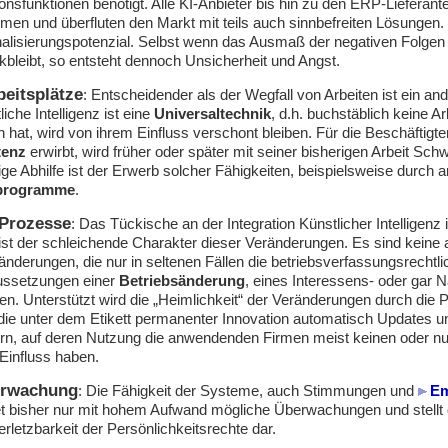
nsfunktionen benötigt. Alle KI-Anbieter bis hin zu den ERP-Lieferante
en und überfluten den Markt mit teils auch sinnbefreiten Lösungen. H
nalisierungspotenzial. Selbst wenn das Ausmaß der negativen Folgen h
bleibt, so entsteht dennoch Unsicherheit und Angst.
beitsplätze
: Entscheidender als der Wegfall von Arbeiten ist ein and
iche Intelligenz ist eine
Universaltechnik
, d.h. buchstäblich keine Ar
n hat, wird von ihrem Einfluss verschont bleiben. Für die Beschäftigt
tenz
erwirbt, wird früher oder später mit seiner bisherigen Arbeit Schw
 Abhilfe ist der Erwerb solcher Fähigkeiten, beispielsweise durch a
sprogramme
.
 Prozesse
: Das Tückische an der Integration Künstlicher Intelligenz i
ist der schleichende Charakter dieser Veränderungen. Es sind keine 
nderungen, die nur in seltenen Fällen die betriebsverfassungsrechtl
ussetzungen einer
Betriebsänderung
, eines Interessens- oder gar 
llen. Unterstützt wird die „Heimlichkeit“ der Veränderungen durch die Po
die unter dem Etikett permanenter Innovation automatisch Updates u
ern, auf deren Nutzung die anwendenden Firmen meist keinen oder nu
Einfluss haben.
erwachung
: Die Fähigkeit der Systeme, auch Stimmungen und
Em
et bisher nur mit hohem Aufwand mögliche Überwachungen und stellt 
letzbarkeit der Persönlichkeitsrechte dar.