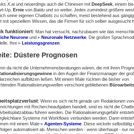
sks
X.ai
und neuerdings auch die Chinesen mit
DeepSeek
, einem bis
rt-Up,
Ernie
von
Baidu
und so weiter. Jedes zumindest größere wes
, sich seine eigenen Chatbots zu schaffen, meist bestehend aus gäng
ert mit speziellem Wissen, das die Firmen für sich selber ausgesucht 
k funktioniert
: Man hat versucht, nachzubauen wie das menschl
liche Neurone
und
Neuronale Netzwerke
. Die großen Sprachmod
lle. Ihre
Leistungsgrenzen
.
eite: Düstere Prognosen
enn da nicht die Unternehmensberatungen wären, die mit ihren Prog
ationalisierungsgewinne
in den Augen der Finanzmanager der gro
arzeichen aufblitzen ließen. Mit einem Male rückten die bisher von
ichtenden Rationalisierungswellen verschont gebliebenen
Büroarbeits
eitsplatzverlust
: Wenn es sich nicht gerade um Redaktionen von 
nrichtungen mit Rechercheaufgaben handelt, sind es nicht die Chatbot
beitsplatzabbau führen werden. Die Rationalisierungsgefahr entsteh
rgleichbare Systeme mit Workflows verbunden werden. Dann entsteh
emen mit einem Male
Agenten-Systeme
. Diese wickeln selbsttäti
sfolgen automatisiert ab. Menschen werden - wenn überhaupt - nur no