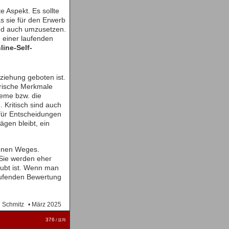
e Aspekt. Es sollte
as sie für den Erwerb
und auch umzusetzen.
d einer laufenden
line-Self-
ziehung geboten ist.
trische Merkmale
teme bzw. die
 Kritisch sind auch
 für Entscheidungen
ägen bleibt, ein
genen Weges.
Sie werden eher
laubt ist. Wenn man
 laufenden Bewertung
l Schmitz
• März 2025
376
/ 1176