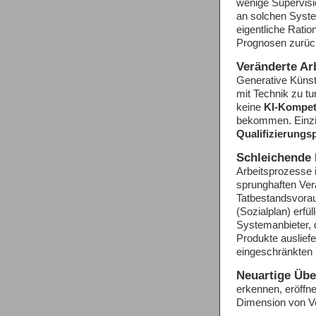
wenige Supervisio
an solchen System
eigentliche Ratio
Prognosen zurück
Veränderte Ar
Generative Künstl
mit Technik zu tu
keine
KI-Kompe
bekommen. Einzige
Qualifizierung
Schleichende
Arbeitsprozesse 
sprunghaften Verä
Tatbestandsvora
(Sozialplan) erfü
Systemanbieter, 
Produkte auslief
eingeschränkten 
Neuartige Üb
erkennen, eröffn
Dimension von Ver