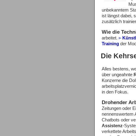
Mu
unbekanntem Sta
ist längst dabei
zusätzlich traini
Wie die Techni
arbeitet.
Künst
Training
der Mode
Die Kehrs
Alles bestens, w
über ungeahnte
R
Konzerne die Doll
arbeitsplatzvern
in den Fokus.
Drohender Arb
Zeitungen oder Ei
nennenswertem Ar
Chatbots oder ve
Assistenz
-Syst
verkettete Arbeit