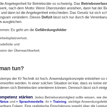
die Angelegenheit für Betriebsräte so schwierig. Das
Betriebsverfas
werk, nach dem Motto: Wenn Überstunden anstehen, dann hat der Be
und dann ist die Angelegenheit entschieden. Das Gesetz tut sich sc
h langsam verändern. Dieses
Defizit
lässt sich nur durch die Vereinbar
n
ausgleichen.
mmen: Es geht um die
Gefährdungsfelder
rbeitsplatzverlust,
nsdefizite und
sion der Überwachbarkeit.
man tun?
tempo der KI-Technik ist hoch, Anwendungskonzepte entstehen so s
erworfen werden. In einer solchen Situation ist klar, dass es keine ei
 denen sich Betriebsräre orientieren können. Dennoch lässt sich einig
ompetenz
stärken
: Jedes Betriebsratsmitglied sollte wissen, wie die
Netze
und
Sprachmodelle
, ihr
Training
, wichtige Anwendungsfeld
wartbare Folgen. Eine realistische Einschätzung sowohl über die Leistu