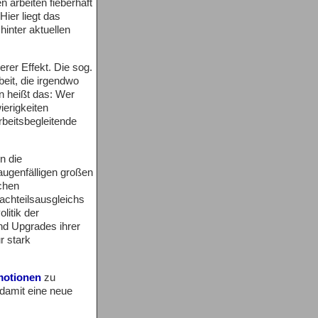
n arbeiten fieberhaft
ier liegt das
inter aktuellen
erer Effekt. Die sog.
beit, die irgendwo
en heißt das: Wer
ierigkeiten
rbeitsbegleitende
n die
augenfälligen großen
ichen
Nachteilsausgleichs
litik der
nd Upgrades ihrer
r stark
otionen
zu
damit eine neue