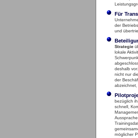
Leistungsgr
Für
Tran
Unternehme
der Betriebs
und übertri
Beteiligu
Strategie
üb
lokale Aktiv
Schwerpunkt
abgeschloss
deshalb vo
nicht nur di
der Beschäf
abzeichnet, 
Pilotproj
bezüglich i
schnell, Ko
Management
Aussprache 
Trainingsda
gemeinsamen
möglicher Pi