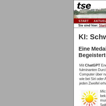
START
AKTUE
Sie sind hier:
Start
KI: Schw
Eine Medai
Begeistert
Mit
ChatGPT
End
fulminanten Durc
Computer über na
wie bei Siri oder
jeden Zweifel er
Mic
bek
mus
Spi