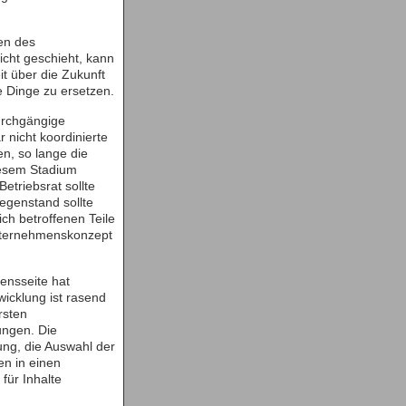
ten des
cht geschieht, kann
it über die Zukunft
e Dinge zu ersetzen.
urchgängige
 nicht koordinierte
en, so lange die
iesem Stadium
etriebsrat sollte
genstand sollte
ich betroffenen Teile
Unternehmenskonzept
nsseite hat
wicklung ist rasend
rsten
ungen. Die
ng, die Auswahl der
n in einen
für Inhalte