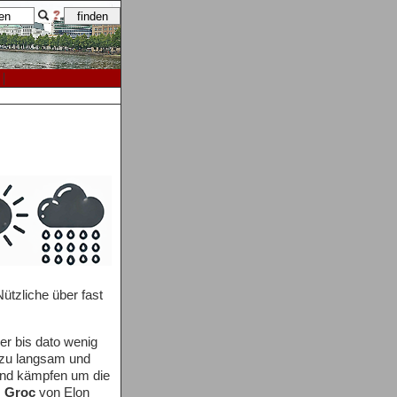
ützliche über fast
er bis dato wenig
r zu langsam und
 und kämpfen um die
,
Groc
von Elon