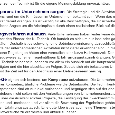
enzen der Technik ist für die eigene Meinungsbildung unverzichtbar.
sparenz
im Unternehmen sorgen
: Die Strategie und die Aktivitä
ns rund um die KI müssen im Unternehmen bekannt sein. Wenn das ni
rat darauf drängen. Es ist wichtig für alle Beschäftigten, die Unsicherhe
ebene Ängste um die Arbeitsplätze durch einen realisischen Blick auf di
ngsverfahren
aufbauen
: Viele Unternehmen haben leider keine d
er den Einsatz der KI-Technik. Oft handelt es sich um nur lose oder gar
itäten. Deshalb ist es schwierig, eine Betriebsvereinbarung abzuschließ
e der unternehmerischen Aktivitäten nicht klarer erkennbar sind. In d
ene Regelungen hätten eine vermutlich sehr kurze Halbwertszeit. Der B
rzugsweise auf einen regelmäßigen
Erfahrungsaustausch
drängen. Ge
e Technik selber sein, sondern vor allem ein Ausblick auf die hauptsächl
tigten und die hier absehbaren Folgen. Sobald sich ein belastbares 
ist die Zeit reif für den Abschluss einer
Betriebsvereinbarung
.
ekte
eignen sich bestens, um
Kompetenz
aufzubauen. Die Unternehme
hrer Kompetenz ähnliche Probleme wie die Betriebsräte. Die Technikent
mpetenzen sind oft nur lokal vorhanden und begnügen sich auf der obe
ebene nicht selten mit den Verlautbarungen von Unternehmensberat
über die Auswahl solcher Projekte, die Festlegung der Zweckbestimmu
ten und -methoden und vor allem die Bewertung der Ergebnisse gehöre
 Erfahrungsaustausch. Eine gute Idee ist es auch, eine
Themenliste
lotversuche zu erarbeiten und aktuell zu halten.