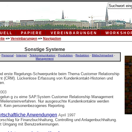
UELL
PAPIERE
VEREINBARUNGEN
WORKSHO
ite
=>
Vereinbarungen
=>
Navigation
Sonstige Systeme
-
Personal
-
Internet
-
Telekommunikation
-
Produktion
-
Redaktion
-
Bildschirmarbeit
-
Management
nd erste Regelungs-Schwerpunkte beim Thema Customer Relationship
t (CRM). Lückenlose Erfassung von Kundenkontakt-Historien und
en.
2003
egelun g zu eime SAP.System Customer Relationship Management
Meilensteinverfahren. Nur ausgesuchte Kundenkontakte werden
t. Kein personenbezogenes Reporting.
rtschaftliche Anwendungen
April 1997
rschlag für Finanzbuchhaltung, Controlling und Anlagenbuchhaltung.
t Umgang mit Benutzerkennungen.