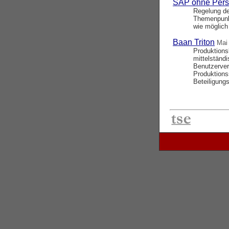
SAP ohne Pers
Regelung de
Themenpunkt
wie möglich
Baan Triton
Mai
Produktion
mittelstän
Benutzerver
Produktions
Beteiligungs