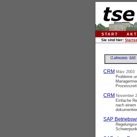
START
AKT
Sie sind hier:
Startse
IT allgemein
-
SAP
CRM
März 2003
Probleme u
Managermen
Prozesszeit
CRM
November 
Einfache R
nach einem 
dokumentier
SAP Betriebswi
Regelungsvo
Schwerpunk