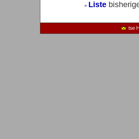
Liste
bisherig
tse 