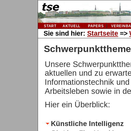
START
AKTUELL
PAPERS
VEREINB
Sie sind hier:
Startseite
=>
Schwerpunktthem
Unsere
Schwerpunktth
aktuellen und zu erwar
Informationstechnik und
Arbeitsleben sowie in de
Hier ein Überblick:
Künstliche Intelligenz