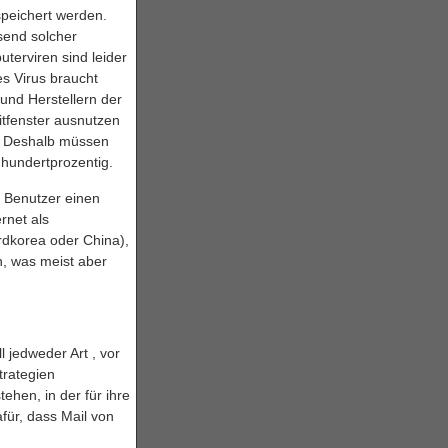
espeichert werden.
send solcher
terviren sind leider
es Virus braucht
 und Herstellern der
itfenster ausnutzen
t. Deshalb müssen
 hundertprozentig.
r Benutzer einen
rnet als
rdkorea oder China),
n, was meist aber
jedweder Art , vor
trategien
tehen, in der für ihre
ür, dass Mail von