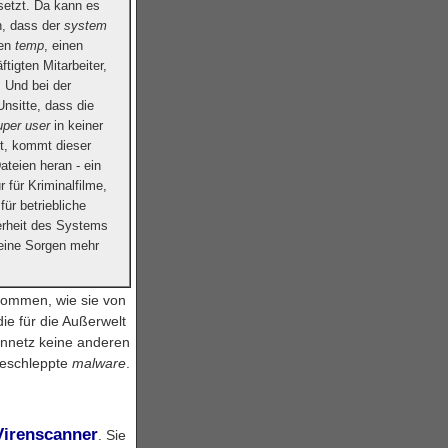
setzt. Da kann es
n, dass der
system
nen
temp
, einen
ftigten Mitarbeiter,
 Und bei der
Unsitte, dass die
uper user
in keiner
t, kommt dieser
ateien heran - ein
r für Kriminalfilme,
für betriebliche
herheit des Systems
eine Sorgen mehr
rkommen, wie sie von
ie für die Außerwelt
mennetz keine anderen
eschleppte
malware
.
Virenscanner
. Sie