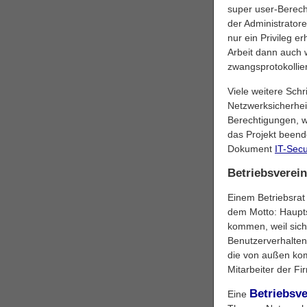
super user-Berech
der Administrator
nur ein Privileg e
Arbeit dann auch 
zwangsprotokollie
Viele weitere Sch
Netzwerksicherhei
Berechtigungen, w
das Projekt beend
Dokument
IT-Secu
Betriebsverei
Einem Betriebsra
dem Motto: Haupts
kommen, weil sic
Benutzerverhaltens
die von außen ko
Mitarbeiter der 
Betriebsv
Eine