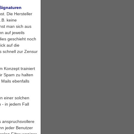
Signaturen
t. Die Hersteller
.B. keine
onst man sich aus
n auf jeweils
 dies geschieht noch
ick auf die
s schnell zur Zensur
m Konzept trainiert
für Spam zu halten
 Mails ebenfalls
n einer solchen
- in jedem Fall
s anspruchsvollere
ann jeder Benutzer
ralen Filter weniger