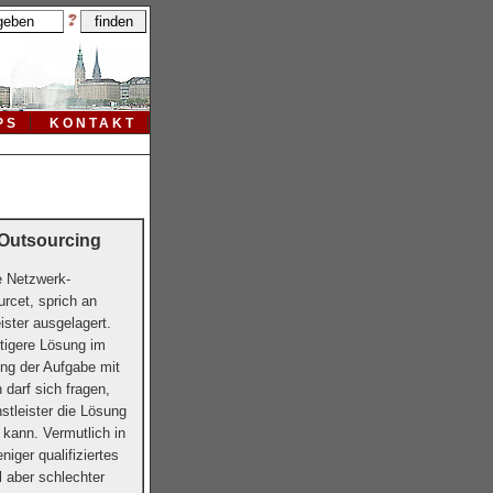
PS
KONTAKT
 Outsourcing
e Netzwerk-
rcet, sprich an
ister ausgelagert.
ültigere Lösung im
ung der Aufgabe mit
darf sich fragen,
stleister die Lösung
 kann. Vermutlich in
niger qualifiziertes
l aber schlechter