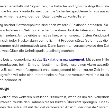
iten ebenfalls mit Signaturen, die kritische und typische Angriffsmust
ch, die Netzwerkkontrolle weit über die Sicherheitsprobleme hinaus au
das Firmennetz wandernden Datenpakete zu kontrollieren.
g solcher Softwarepakete sind noch weitere Funktionen enthalten. So
achstellen im Netz vortäuschen, die dann die Aktivitäten von Hackern
 sich ziehen. Am beleibtesten ist es hier, einen ungeschützten Windows
n sich jeder Hacker dann vermutlich mit Freuden stürzt (sofern das die
ramme nicht automatisch tun). Dann kann man versuchsweise den Da
 etwas Glück die Unheilsquelle ausfindig machen.
es Leistungsmerkmal ist das
Eskalationsmanagement
. Mit seiner Hil
veranlassen, beim Eintreten bestimmter Ereignisse einen Alarm auszul
z.B. sein, wenn festgestellt wird, dass jemand binnen kurzer Zeit imm
greifen will oder eine Internetseite aufzurufen versucht wird, die für di
n bekannt ist.
zeuge
Vielzahl von weiteren nützlichen Hilfsmitteln, wenn es um die Sicherhe
fzuzählen, würde den Rahmen dieser kurzen Übersicht sprengen. Eines a
nes das aufräumt mit der viel verbreiteten Ansicht, der oberste Syste