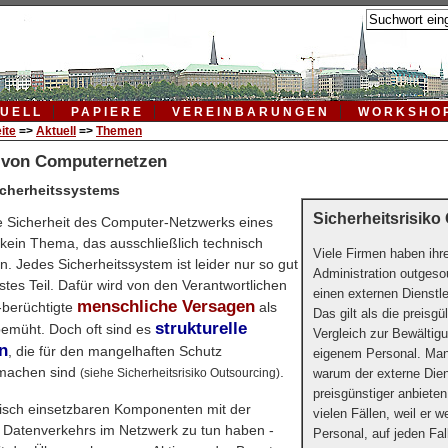
UELL
PAPIERE
VEREINBARUNGEN
WORKSHO
ite
=>
Aktuell
=>
Themen
t von Computernetzen
icherheitssystems
Sicherheitsrisiko
e Sicherheit des Computer-Netzwerks eines
kein Thema, das ausschließlich technisch
Viele
Firmen haben ihr
. Jedes Sicherheitssystem ist leider nur so gut
Administration outgesou
stes Teil. Dafür wird von den Verantwortlichen
einen externen Dienstle
menschliche Versagen
-berüchtigte
als
Das gilt als die preisg
strukturelle
bemüht. Doch oft sind es
Vergleich zur Bewältig
n
, die für den mangelhaften Schutz
eigenem Personal. Man 
 machen sind
.
warum der externe Dien
(siehe Sicherheitsrisiko Outsourcing)
preisgünstiger anbieten
nisch einsetzbaren Komponenten mit der
vielen Fällen, weil er we
Datenverkehrs im Netzwerk zu tun haben -
Personal, auf jeden Fal