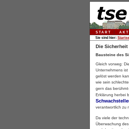
START
AKT
Sie sind hier:
Startse
Die Sicherhei
Bausteine des S
Gleich vorweg: Di
Unternehmens ist 
gelöst werden kann
wie sein schlechte
gern das berühmt
Erklärung herbei 
Schwachstelle
verantwortlich zu
Da viele der tech
Überwachung des 