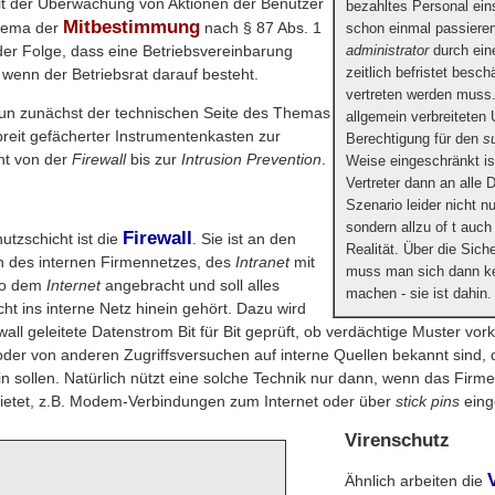
t der Überwachung von Aktionen der Benutzer
bezahltes Personal ein
Mitbestimmung
Thema der
nach § 87 Abs. 1
schon einmal passiere
 der Folge, dass eine Betriebsvereinbarung
administrator
durch ei
zeitlich befristet beschä
 wenn der Betriebsrat darauf besteht.
vertreten werden muss.
un zunächst der technischen Seite des Themas
allgemein verbreiteten 
 breit gefächerter Instrumentenkasten zur
Berechtigung für den
s
cht von der
Firewall
bis zur
Intrusion Prevention
.
Weise eingeschränkt is
Vertreter dann an alle D
Szenario leider nicht nu
sondern allzu of t auch 
Firewall
hutzschicht ist die
. Sie ist an den
Realität. Über die Sic
n des internen Firmennetzes, des
Intranet
mit
muss man sich dann k
lso dem
Internet
angebracht und soll alles
machen - sie ist dahin.
ht ins interne Netz hinein gehört. Dazu wird
wall geleitete Datenstrom Bit für Bit geprüft, ob verdächtige Muster vo
oder von anderen Zugriffsversuchen auf interne Quellen bekannt sind, d
in sollen. Natürlich nützt eine solche Technik nur dann, wenn das Fir
bietet, z.B. Modem-Verbindungen zum Internet oder über
stick pins
eing
Virenschutz
Ähnlich arbeiten die