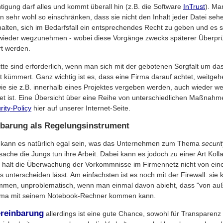
tigung darf alles und kommt überall hin (z.B. die Software
InTrust
). Ma
en sehr wohl so einschränken, dass sie nicht den Inhalt jeder Datei se
rhalten, sich im Bedarfsfall ein entsprechendes Recht zu geben und es 
wieder wegzunehmen - wobei diese Vorgänge zwecks späterer Überprüf
rt werden.
ritte sind erforderlich, wenn man sich mit der gebotenen Sorgfalt um d
t kümmert. Ganz wichtig ist es, dass eine Firma darauf achtet, weitge
ie sie z.B. innerhalb eines Projektes vergeben werden, auch wieder
et ist. Eine Übersicht über eine Reihe von unterschiedlichen Maßnahm
rity-Policy
hier auf unserer Internet-Seite.
nbarung als Regelungsinstrument
t kann es natürlich egal sein, was das Unternehmen zum Thema
securit
ache die Jungs tun ihre Arbeit. Dabei kann es jodoch zu einer Art Koll
h halt die Überwachung der Vorkommnisse im Firmennetz nicht von ei
 unterscheiden lässt. Am einfachsten ist es noch mit der Firewall: sie ko
mmen, unproblematisch, wenn man einmal davon abieht, dass "von au
Firma mit seinem Notebook-Rechner kommen kann.
ereinbarung
allerdings ist eine gute Chance, sowohl für Transparenz