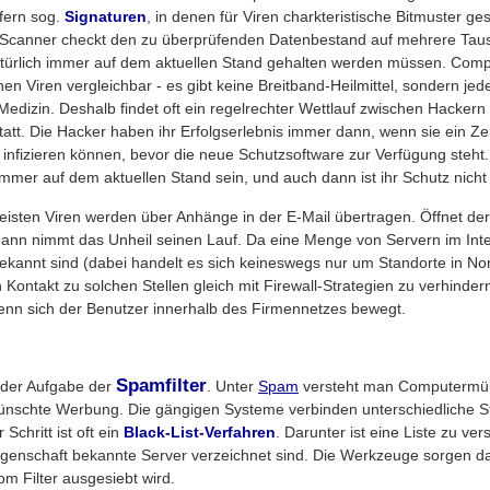
efern sog.
Signaturen
, in denen für Viren charkteristische Bitmuster g
 Scanner checkt den zu überprüfenden Datenbestand auf mehrere Tau
atürlich immer auf dem aktuellen Stand gehalten werden müssen. Compu
chen Viren vergleichbar - es gibt keine Breitband-Heilmittel, sondern jed
Medizin. Deshalb findet oft ein regelrechter Wettlauf zwischen Hackern
tatt. Die Hacker haben ihr Erfolgserlebnis immer dann, wenn sie ein Ze
 infizieren können, bevor die neue Schutzsoftware zur Verfügung steh
immer auf dem aktuellen Stand sein, und auch dann ist ihr Schutz nicht
eisten Viren werden über Anhänge in der E-Mail übertragen. Öffnet de
ann nimmt das Unheil seinen Lauf. Da eine Menge von Servern im Inte
ekannt sind (dabei handelt es sich keineswegs nur um Standorte in No
Kontakt zu solchen Stellen gleich mit Firewall-Strategien zu verhinder
 wenn sich der Benutzer innerhalb des Firmennetzes bewegt.
Spamfilter
i der Aufgabe der
. Unter
Spam
versteht man Computermüll 
nschte Werbung. Die gängigen Systeme verbinden unterschiedliche S
Schritt ist oft ein
Black-List-Verfahren
. Darunter ist eine Liste zu vers
enschaft bekannte Server verzeichnet sind. Die Werkzeuge sorgen daf
m Filter ausgesiebt wird.