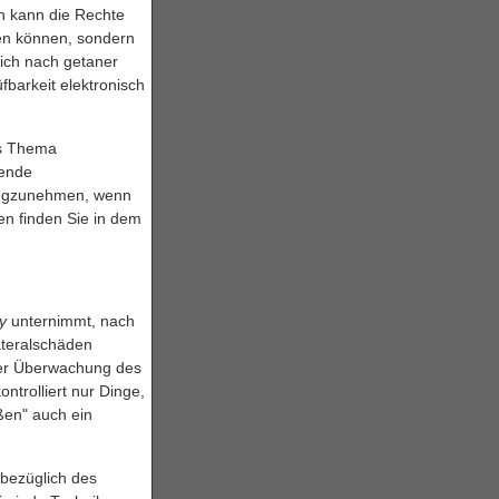
n kann die Rechte
hen können, sondern
sich nach getaner
barkeit elektronisch
as Thema
hende
 wegzunehmen, wenn
en finden Sie in dem
y
unternimmt, nach
ateralschäden
ner Überwachung des
ntrolliert nur Dinge,
ßen" auch ein
 bezüglich des