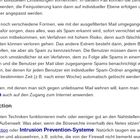
 werden; die Feinjustierung kann dann auf individueller Ebene erfolgen 
ser angepasst werden.
es noch verschiedene Formen, wie mit der ausgefilterten Mail umgegange
afür sorgen, dass alles, was als Spam erkannt wird, sofort vernichtet w
von mitbekommen, ein Verfahren mit hohem Risiko, denn auch fälschl
ten können verloren gehen. Das andere Extrem besteht darin, jedem 
ellen, sie aber als Spam zu kennzeichnen. Die Benutzer müssen dann s
ch umständlicher ist ein Verfahren, dem zu Folge alle Spams in eine
und die Benutzer per Mail über zugegangene Spams benachrichtigt w
en, bei denen für jeden Benutzer ein individueller Spam-Ordner angeleg
r bestimmten Zeit (z.B. nach einer Woche) automatisch gelöscht werden
en, mit denen man sich gegen unliebsame Mail wehren will, kann man
n
auch auf den Zugang zum Internet anwenden.
ction
nten Techniken funktionieren mehr oder weniger gut an den Nahtstellen
Außenwelt. Was aber, wenn die Bösewichte innerhalb des Netes sitzen
Intrusion Prevention-Systeme
ction
oder
. Natürlich taugen sie 
n und abzuwehren, z.B. solche, die von der Firewall nicht bemerkt wu