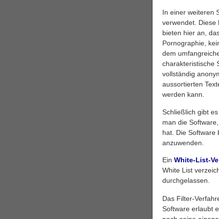
In einer weiteren
verwendet. Diese b
bieten hier an, da
Pornographie, kein
dem umfangreichen
charakteristische 
vollständig anonym
aussortierten Tex
werden kann.
Schließlich gibt e
man die Software, 
hat. Die Software
anzuwenden.
Ein
White-List-Ve
White List verzei
durchgelassen.
Das Filter-Verfah
Software erlaubt e
noch seine eigenen