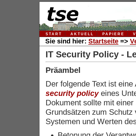
START
AKTUELL
PAPIERE
Sie sind hier:
Startseite
=>
V
IT Security Policy - L
Präambel
Der folgende Text ist eine
security policy
eines Unt
Dokument sollte mit einer
Grundsätzen zum Schutz vo
Systemen und Werten des
Betonung der Verantwor