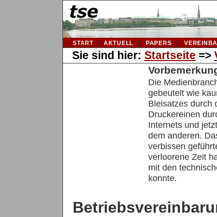
START
AKTUELL
PAPERS
VEREINB
Sie sind hier:
Startseite
=>
Vorbemerkun
Die Medienbranc
gebeutelt wie ka
Bleisatzes durch 
Druckereinen durc
Internets und jetz
dem anderen. Das
verbissen geführt
verloorene Zeit h
mit den technisch
konnte.
Betriebsvereinbar