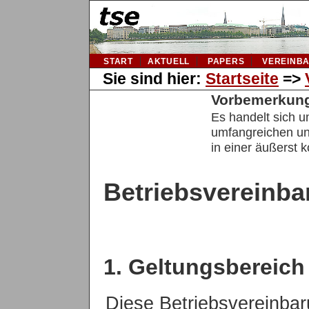
START
AKTUELL
PAPERS
VEREINB
Sie sind hier:
Startseite
=>
Vorbemerkun
Es handelt sich u
umfangreichen und
in einer äußerst
Betriebsvereinba
1. Geltungsbereich
Diese Betriebsvereinbaru