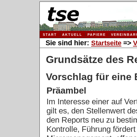
START
AKTUELL
PAPIERE
VEREINBAR
Sie sind hier:
=>
Startseite
V
Grundsätze des R
Vorschlag für eine
Präambel
Im Interesse einer auf Ve
gilt es, den Stellenwert 
den Reports neu zu besti
Kontrolle, Führung fördert