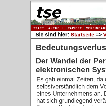
START
AKTUELL
PAPIERE
VEREINBA
Sie sind hier:
=>
Startseite
V
Bedeutungsverlus
Der Wandel der Per
elektronischen Sy
Es gab einmal Zeiten, da 
selbstverständlich dem V
eines Unternehmens an. D
hat sich grundlegend verän