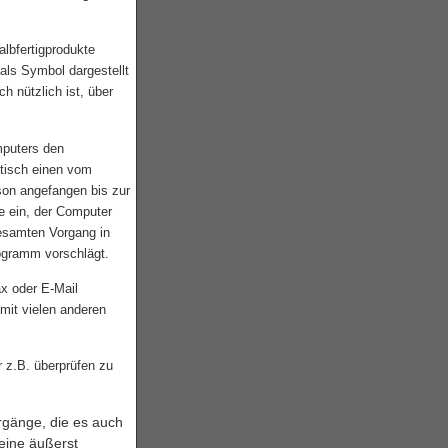
albfertigprodukte
als Symbol dargestellt
h nützlich ist, über
mputers den
atisch einen vom
son angefangen bis zur
e ein, der Computer
gesamten Vorgang in
rogramm vorschlägt.
ax oder E-Mail
mit vielen anderen
r z.B. überprüfen zu
orgänge, die es auch
 eine äußerst