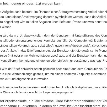
aum hoch genug eingeschätzt werden kann.
e Aufgabe darin besteht, im Rahmen einer Auftragsvorbereitung Artikel oder H
 so kann dieser Arbeitsvorgang dadurch symbolisiert werden, dass der Artikel 
to abgebildet) wird mit allen Angaben über Lieferant, Preise und was sonst noc
u wissen.
ng wird dann z.B. abgewickelt, indem der Benutzer mit Unterstützung des Co
 erstellt oder ein entsprechendes Formular ausfüllt. Der Computer wählt autom
eingestellten Vordruck aus, setzt alle Angaben von Adresse und Ansprechper
des Artikels in das Briefformular ein, der Benutzer gibt die gewünschte Meng
Preise (mit oder ohne Mehrwertsteuer usw.) aus, und der Benutzer kann den 
kontrollieren, korrigierend eingreifen oder einfach nur bestätigen, was das P
 wird der Brief entweder sofort gedruckt oder direkt aus dem Computer als F
r in eine Warteschlange gestellt, um zu einem späteren Zeitpunkt zusammen 
edruckt und abgeschickt zu werden.
wird die ganze Aktion in einem elektronischen Logbuch festgehalten, um späte
ie Ware auch termingerecht im Lager eingegangen ist.
er Arbeitsabläufe, d.h. die einfache, klare Wiedererkennbarkeit der V
menhänge zu erkennen, in denen der jeweilige Arbeitsschritt steht, ist