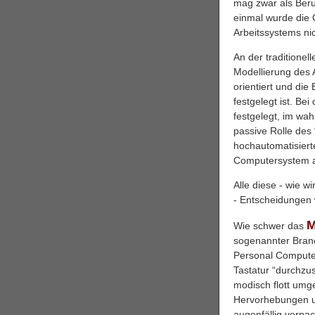
mag zwar als Beruh
einmal wurde die
Arbeitssystems nic
An der traditionel
Modellierung des 
orientiert und die
festgelegt ist. Bei
festgelegt, im wa
passive Rolle des 
hochautomatisiert
Computersystem a
Alle diese - wie 
- Entscheidungen 
M
Wie schwer das
sogenannter Branc
Personal Computer
Tastatur “durchzu
modisch flott umg
Hervorhebungen un
augenfällig verpa