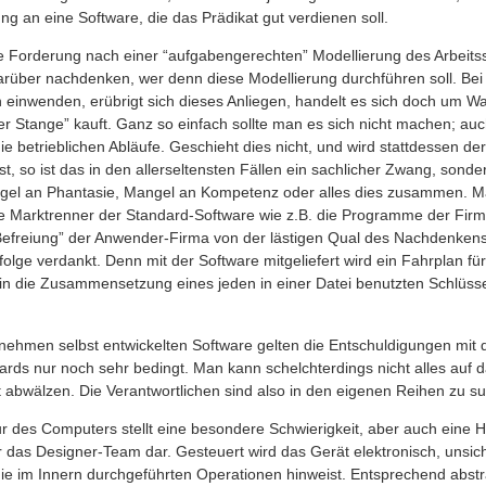
ng an eine Software, die das Prädikat gut verdienen soll.
Forderung nach einer “aufgabengerechten” Modellierung des Arbeitssy
arüber nachdenken, wer denn diese Modellierung durchführen soll. Bei
h einwenden, erübrigt sich dieses Anliegen, handelt es sich doch um W
r Stange” kauft. Ganz so einfach sollte man es sich nicht machen; au
ie betrieblichen Abläufe. Geschieht dies nicht, und wird stattdessen der
, so ist das in den allerseltensten Fällen ein sachlicher Zwang, sonde
el an Phantasie, Mangel an Kompetenz oder alles dies zusammen. M
e Marktrenner der Standard-Software wie z.B. die Programme der Fir
efreiung” der Anwender-Firma von der lästigen Qual des Nachdenken
rfolge verdankt. Denn mit der Software mitgeliefert wird ein Fahrplan fü
s in die Zusammensetzung eines jeden in einer Datei benutzten Schlüss
rnehmen selbst entwickelten Software gelten die Entschuldigungen mit
ards nur noch sehr bedingt. Man kann schelchterdings nicht alles auf
abwälzen. Die Verantwortlichen sind also in den eigenen Reihen zu s
ur des Computers stellt eine besondere Schwierigkeit, aber auch eine 
 das Designer-Team dar. Gesteuert wird das Gerät elektronisch, unsic
die im Innern durchgeführten Operationen hinweist. Entsprechend abstr