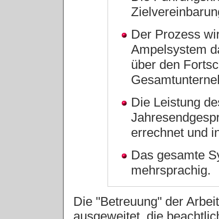
Zielvereinbaru
Der Prozess wi
Ampelsystem da
über den Fortsc
Gesamtunterneh
Die Leistung de
Jahresendgespr
errechnet und in
Das gesamte Sys
mehrsprachig.
Die "Betreuung" der Arbeit 
ausgeweitet, die beachtlic