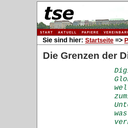
START
AKTUELL
PAPIERE
VEREINBAR
Sie sind hier:
=>
Startseite
P
Die Grenzen der Di
Dig
Glo
wel
zum
Unt
was
ver