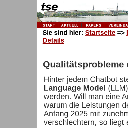
START
AKTUELL
PAPERS
VEREINB
Sie sind hier:
Startseite
=>
Details
Qualitätsprobleme 
Hinter jedem Chatbot st
Language Model
(LLM),
werden. Will man eine A
warum die Leistungen de
Anfang 2025 mit zunehm
verschlechtern, so liegt