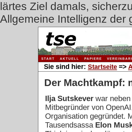
lärtes Ziel damals, sicherz
Allgemeine Intelligenz de
START
AKTUELL
PAPIERE
VEREINBAR
Sie sind hier:
=>
Startseite
A
Der Machtkampf: 
Ilja Sutskever
war neben
Mitbegründer von OpenAI,
Organisation gegründet. M
Tausendsassa
Elon Mus