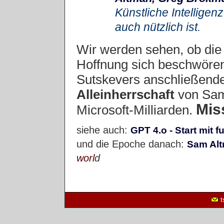
Künstliche Intelligen
auch nützlich ist.
Wir werden sehen, ob die 
Hoffnung sich beschwören
Sutskevers anschließende
Alleinherrschaft
von Sam
Mis
Microsoft-Milliarden.
siehe auch:
GPT 4.o - Start mit f
und die Epoche danach:
Sam Alt
worl
d
t