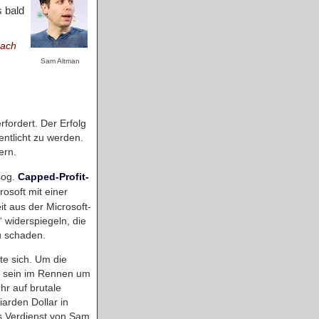
 bald
nach
Sam Altman
fordert. Der Erfolg
ntlicht zu werden.
ern.
sog.
Capped-Profit-
osoft mit einer
t aus der Microsoft-
“ widerspiegeln, die
u schaden.
te sich. Um die
er sein im Rennen um
hr auf brutale
iarden Dollar in
s Verdienst von Sam