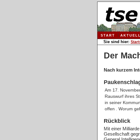
START
AKTUEL
Sie sind hier:
Start
Der Mach
Nach kurzem In
Paukenschla
Am 17. November
Rauswurf ihres St
in seiner Kommun
offen . Worum geh
Rückblick
Mit einer Milliard
Gesellschaft gegrü
General Intellige