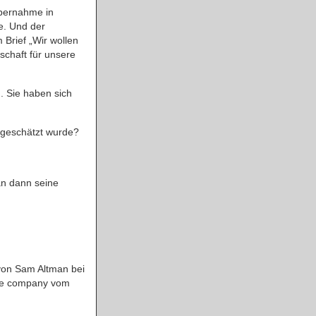
Übernahme in
e. Und der
 Brief „Wir wollen
schaft für unsere
n. Sie haben sich
r geschätzt wurde?
an dann seine
von Sam Altman bei
he company vom