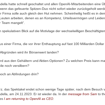
della hatte schnell geschaltet und allen OpenAI-Mitarbeitenden eine 
, wenn das gefeuerte Spitzen-Duo nicht sofort wieder zurückgeholt werd
r Firma solle auch gleich den Hut nehmen. Scheinheilig heißt es in dem
t Leuten arbeiten, denen es an Kompetenz, Urteilsvermögen und Leiden
r Team mangelt“.
n spekulativen Blick auf die Motivlage der wechselwilligen Beschäftigte
s einer Firma, die vor ihrer Enthauptung auf fast 100 Milliarden Dolla
 Abgründen wird ihr Börsenwert landen?
rd aus den Gehältern und Aktien-Optionen? Zu welchen Preis kann m
ile noch versilbern?
och an Abfindungen drin?
rz, das Spektakel endet schon wenige Tage später, nach dem Besuch 
della, am 24.11.2023. Er ist wieder da. In der
message from Sam
to t
 es
I am returning to OpenAI as CEO
.