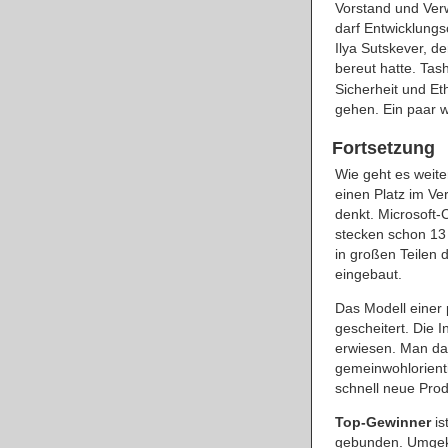
Vorstand und Verw
darf Entwicklung
Ilya Sutskever, de
bereut hatte. Ta
Sicherheit und Et
gehen. Ein paar w
Fortsetzung
Wie geht es weite
einen Platz im Ve
denkt. Microsoft-C
stecken schon 13 
in großen Teilen 
eingebaut.
Das Modell einer p
gescheitert. Die 
erwiesen. Man da
gemeinwohlorient
schnell neue Prod
Top-Gewinner
is
gebunden. Umgekeh