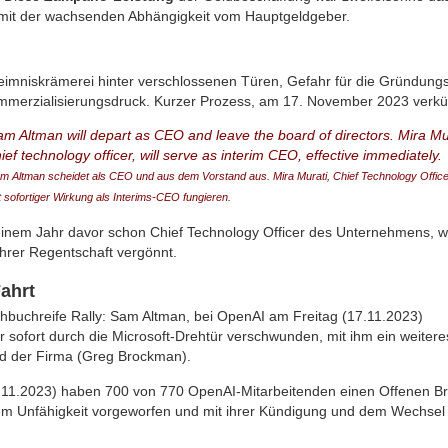
 mit der wachsenden Abhängigkeit vom Hauptgeldgeber.
eimniskrämerei hinter verschlossenen Türen, Gefahr für die Gründungs
erzialisierungsdruck. Kurzer Prozess, am 17. November 2023 verkü
m Altman will depart as CEO and leave the board of directors. Mira Mu
ief technology officer, will serve as interim CEO, effective immediately.
m Altman scheidet als CEO und aus dem Vorstand aus. Mira Murati, Chief Technology Offic
t sofortiger Wirkung als Interims-CEO fungieren.
 einem Jahr davor schon Chief Technology Officer des Unternehmens, 
hrer Regentschaft vergönnt.
ahrt
ehbuchreife Rally: Sam Altman, bei OpenAI am Freitag (17.11.2023)
 sofort durch die Microsoft-Drehtür verschwunden, mit ihm ein weitere
d der Firma (Greg Brockman).
.11.2023) haben 700 von 770 OpenAI-Mitarbeitenden einen Offenen Bri
dem Unfähigkeit vorgeworfen und mit ihrer Kündigung und dem Wechsel 