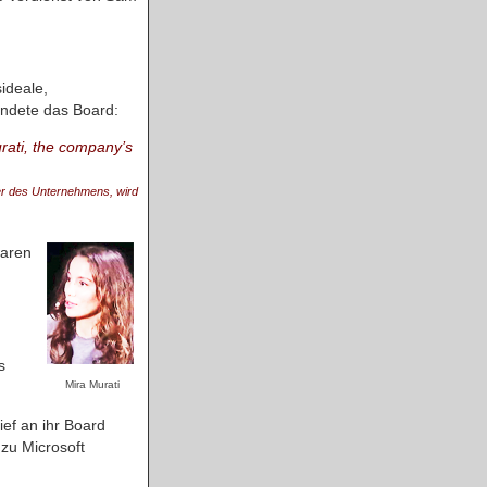
ideale,
ndete das Board:
rati, the company’s
er des Unternehmens, wird
waren
s
Mira Murati
ef an ihr Board
zu Microsoft