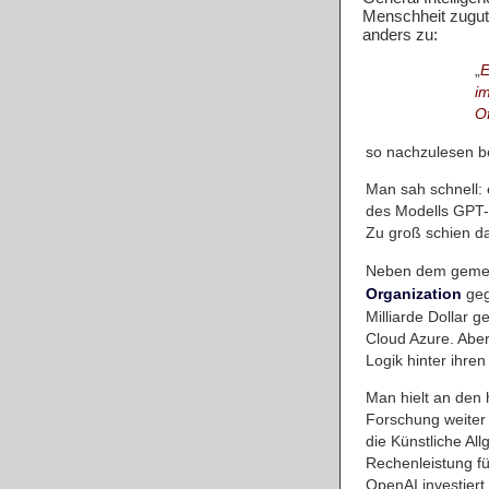
Menschheit zugut
anders zu:
„
E
i
O
so nachzulesen b
Man sah schnell: 
des Modells GPT-2
Zu groß schien da
Neben dem gemeinn
geg
Organization
Milliarde Dollar 
Cloud Azure. Aber
Logik hinter ihr
Man hielt an den 
Forschung weiter
die Künstliche Al
Rechenleistung fü
OpenAI investiert