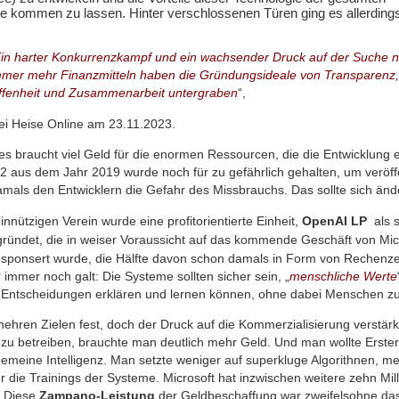
e kommen zu lassen. Hinter verschlossenen Türen ging es allerdings
in harter Konkurrenzkampf und ein wachsender Druck auf der Suche 
mmer mehr Finanzmitteln haben die Gründungsideale von Transparenz,
ffenheit und Zusammenarbeit untergraben
“,
ei Heise Online am 23.11.2023.
es braucht viel Geld für die enormen Ressourcen, die die Entwicklung er
 aus dem Jahr 2019 wurde noch für zu gefährlich gehalten, um veröffe
mals den Entwicklern die Gefahr des Missbrauchs. Das sollte sich änd
ützigen Verein wurde eine profitorientierte Einheit,
OpenAI LP
als 
ründet, die in weiser Voraussicht auf das kommende Geschäft von Micr
gesponsert wurde, die Hälfte davon schon damals in Form von Rechenzei
 immer noch galt: Die Systeme sollten sicher sein, „
menschliche Werte
en Entscheidungen erklären und lernen können, ohne dabei Menschen z
hehren Zielen fest, doch der Druck auf die Kommerzialisierung verstärk
 zu betreiben, brauchte man deutlich mehr Geld. Und man wollte Erst
lgemeine Intelligenz. Man setzte weniger auf superkluge Algorithnen, me
r die Trainings der Systeme. Microsoft hat inzwischen weitere zehn Mill
. Diese
Zampano-Leistung
der Geldbeschaffung war zweifelsohne da