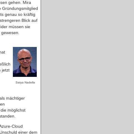
ssen gehen. Mira
ne Gründungsmitglied
ts genau so kräftig
strengeren Blick auf
leider müssen sie
ts gewesen.
hat
eßlich
jetzt
Satya Nadella
 als mächtiger
den
die möglichst
standen.
 Azure-Cloud
e Unschuld einer dem