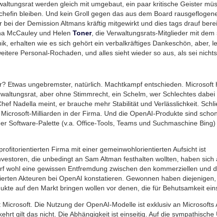
altungsrat werden gleich mit umgebaut, ein paar kritische Geister mü
schefin bleiben. Und kein Groll gegen das aus dem Board rausgefloge
r bei der Demission Altmans kräftig mitgewirkt und dies tags drauf berei
sha McCauley und Helen
, die Verwaltungsrats-Mitglieder mit dem 
Toner
hik, erhalten wie es sich gehört ein verbalkräftiges Dankeschön, aber, 
eitere Personal-Rochaden, und alles sieht wieder so aus, als sei nich
r? Etwas ungebremster, natürlich. Machtkampf entschieden. Microsoft 
rwaltungsrat, aber ohne Stimmrecht, ein Schelm, wer Schlechtes dabei
hef Nadella meint, er brauche mehr Stabilität und Verlässlichkeit. Schli
Microsoft-Milliarden in der Firma. Und die OpenAI-Produkte sind schon 
der Software-Palette (v.a. Office-Tools, Teams und Suchmaschine Bing)
rofitorientierten Firma mit einer gemeinwohlorientierten Aufsicht ist
Investoren, die unbedingt an Sam Altman festhalten wollten, haben sich
rf wohl eine gewissen Entfremdung zwischen den kommerziellen und 
ierten Akteuren bei OpenAI konstatieren. Gewonnen haben diejenigen, 
ukte auf den Markt bringen wollen vor denen, die für Behutsamkeit ein
t Microsoft. Die Nutzung der OpenAI-Modelle ist exklusiv an Microsofts
rt gilt das nicht. Die Abhängigkeit ist einseitig. Auf die sympathisch