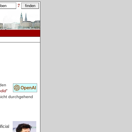
den
ndid
“
nicht durchgehend
icial