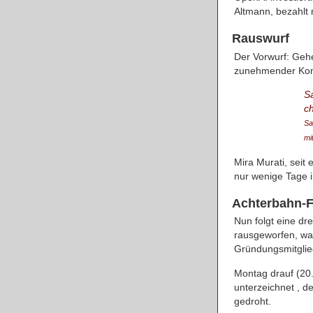
Altmann, bezahlt
Rauswurf
Der Vorwurf: Geh
zunehmender Komm
Sa
ch
Sa
mi
Mira Murati, seit
nur wenige Tage i
Achterbahn-F
Nun folgt eine dr
rausgeworfen, war
Gründungsmitglie
Montag drauf (20
unterzeichnet , 
gedroht.