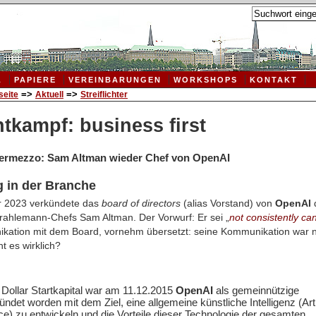
L
PAPIERE
VEREINBARUNGEN
WORKSHOPS
KONTAKT
seite
=>
Aktuell
=>
Streiflichter
tkampf: business first
termezzo: Sam Altman wieder Chef von OpenAI
g
in der Branche
 2023 verkündete das
board of directors
(alias Vorstand) von
OpenAI
rahlemann-Chefs Sam Altman. Der Vorwurf: Er sei „
not consistently ca
ikation mit dem Board, vornehm übersetzt: seine Kommunikation war 
t es wirklich?
e Dollar Startkapital war am 11.12.2015
OpenAI
als gemeinnützige
ndet worden mit dem Ziel, eine allgemeine künstliche Intelligenz (Artif
nce) zu entwickeln und die Vorteile dieser Technologie der gesamten