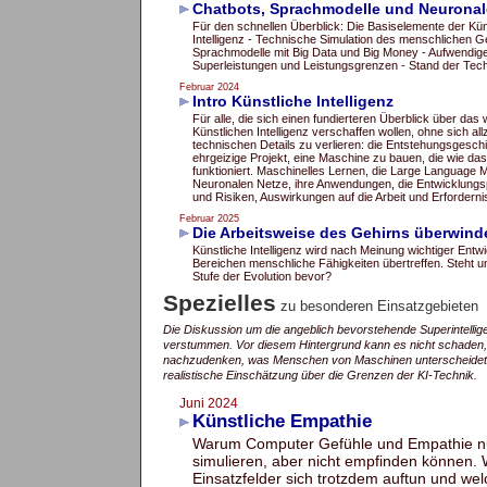
Chatbots, Sprachmodelle und Neuronal
Für den schnellen Überblick: Die Basiselemente der Kün
Intelligenz - Technische Simulation des menschlichen G
Sprachmodelle mit Big Data und Big Money - Aufwendige
Superleistungen und Leistungsgrenzen - Stand der Tec
Februar 2024
Intro Künstliche Intelligenz
Für alle, die sich einen fundierteren Überblick über das 
Künstlichen Intelligenz verschaffen wollen, ohne sich allzu
technischen Details zu verlieren: die Entstehungsgesch
ehrgeizige Projekt, eine Maschine zu bauen, die wie da
funktioniert. Maschinelles Lernen, die Large Language 
Neuronalen Netze, ihre Anwendungen, die Entwicklung
und Risiken, Auswirkungen auf die Arbeit und Erforderni
Februar 2025
Die Arbeitsweise des Gehirns überwin
Künstliche Intelligenz wird nach Meinung wichtiger Entwic
Bereichen menschliche Fähigkeiten übertreffen. Steht u
Stufe der Evolution bevor?
Spezielles
zu besonderen Einsatzgebieten
Die Diskussion um die angeblich bevorstehende Superintelligen
verstummen. Vor diesem Hintergrund kann es nicht schaden,
nachzudenken, was Menschen von Maschinen unterscheidet - 
realistische Einschätzung über die Grenzen der KI-Technik.
Juni 2024
Künstliche Empathie
Warum Computer Gefühle und Empathie n
simulieren, aber nicht empfinden können.
Einsatzfelder sich trotzdem auftun und we