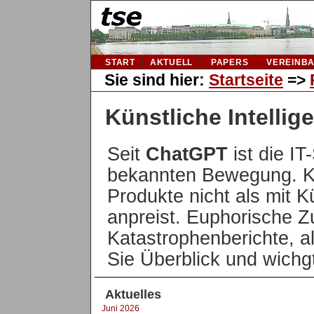
START
AKTUELL
PAPERS
VEREINB
Sie sind hier:
Startseite
=>
Künstliche Intellig
Seit
ChatGPT
ist die IT
bekannten Bewegung. Ke
Produkte nicht als mit Kü
anpreist. Euphorische Z
Katastrophenberichte, al
Sie Überblick und wichgt
Aktuelles
Juni 2026