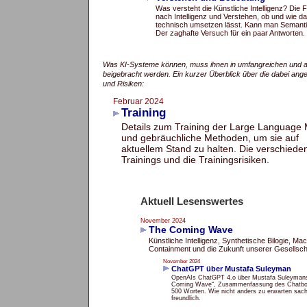
Was versteht die Künstliche Intelligenz? Die 
nach Intelligenz und Verstehen, ob und wie da
technisch umsetzen lässt. Kann man Semanti
Der zaghafte Versuch für ein paar Antworten.
Was KI-Systeme können, muss ihnen in umfangreichen und a
beigebracht werden. Ein kurzer Überblick über die dabei an
und Risiken:
Februar 2024
Training
Details zum Training der Large Language
und gebräuchliche Methoden, um sie auf
aktuellem Stand zu halten. Die verschiede
Trainings und die Trainingsrisiken.
Aktuell Lesenswertes
November 2024
The Coming Wave
Künstliche Intelligenz, Synthetische Bilogie, Ma
Containment und die Zukunft unserer Gesellsch
November 2024
ChatGPT über Mustafa Suleyman
OpenAIs ChatGPT 4.o über Mustafa Suleyman
Coming Wave“, Zusammenfassung des Chatbot
500 Worten. Wie nicht anders zu erwarten sach
freundlich.