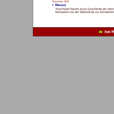
November 2024
Nexus
Yuval Noah Hararis kurze Geschichte der Infor
Netzwerke von der Steinzeit bis zur Künstlichen 
tse 