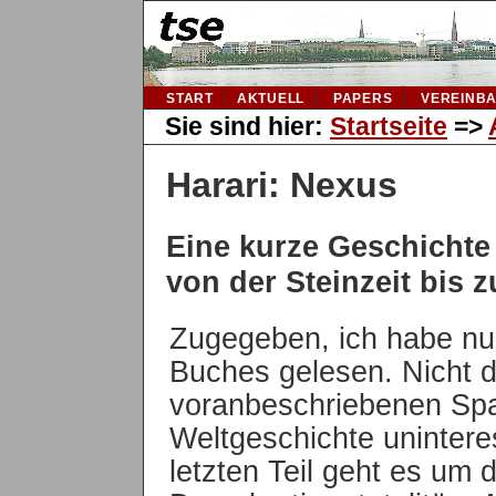
START
AKTUELL
PAPERS
VEREINB
Sie sind hier:
Startseite
=>
Harari: Nexus
Eine kurze Geschichte
von der Steinzeit bis z
Zugegeben, ich habe nur
Buches gelesen. Nicht d
voranbeschriebenen Spa
Weltgeschichte unintere
letzten Teil geht es um 