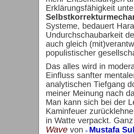
Erklärungsfähigkeit unte
Selbstkorrekturmech
Systeme, bedauert Harar
Undurchschaubarkeit de
auch gleich (mit)verantw
populistischer gesellscha
Das alles wird in moder
Einfluss sanfter mentale
analytischen Tiefgang d
meiner Meinung nach da
Man kann sich bei der Le
Kaminfeuer zurücklehnen
in Watte verpackt. Gan
Wave
von
Mustafa Su