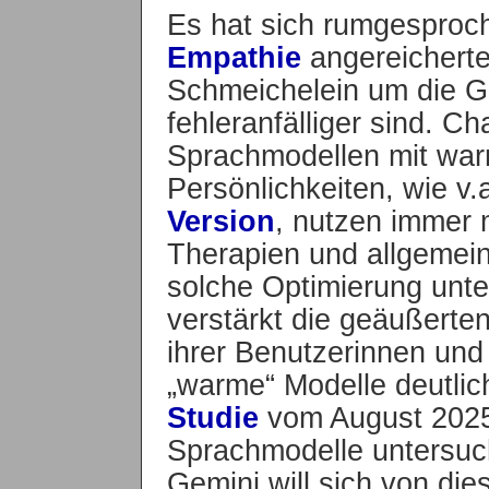
Es hat sich rumgesproc
Empathie
angereicherte
Schmeichelein um die G
fehleranfälliger sind. C
Sprachmodellen mit wa
Persönlichkeiten, wie v.
Version
, nutzen immer
Therapien und allgemei
solche Optimierung unte
verstärkt die geäußert
ihrer Benutzerinnen und
„warme“ Modelle deutlic
Studie
vom August 2025,
Sprachmodelle untersuc
Gemini will sich von die