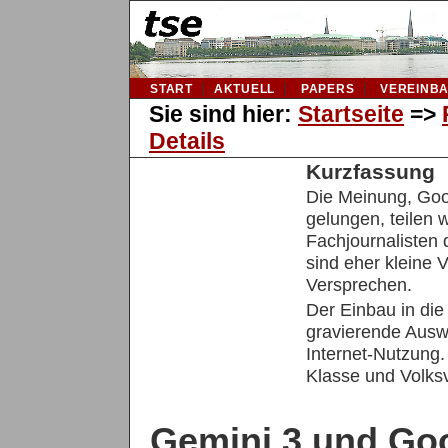
START
AKTUELL
PAPERS
VEREINB
Sie sind hier:
Startseite
=>
Details
Kurzfassung
Die Meinung, Goo
gelungen, teilen w
Fachjournalisten
sind eher kleine
Versprechen.
Der Einbau in die
gravierende Auswi
Internet-Nutzung.
Klasse und Volks
Gemini 3 und Goo