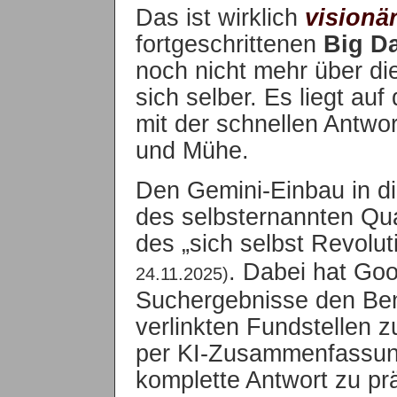
Das ist wirklich
visionä
fortgeschrittenen
Big D
noch nicht mehr über di
sich selber. Es liegt au
mit der schnellen Antwor
und Mühe.
Den Gemini-Einbau in d
des selbsternannten Qua
des „sich selbst Revolu
. Dabei hat Goo
24.11.2025)
Suchergebnisse den Benu
verlinkten Fundstellen z
per KI-Zusammenfassun
komplette Antwort zu prä