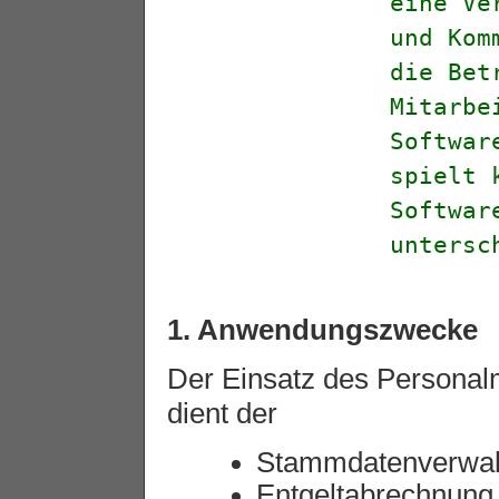
eine Ve
und Kom
die Bet
Mitarbe
Softwar
spielt 
Softwar
untersc
1. Anwendungszwecke
Der Einsatz des Persona
dient der
Stammdatenverwal
Entgeltabrechnung