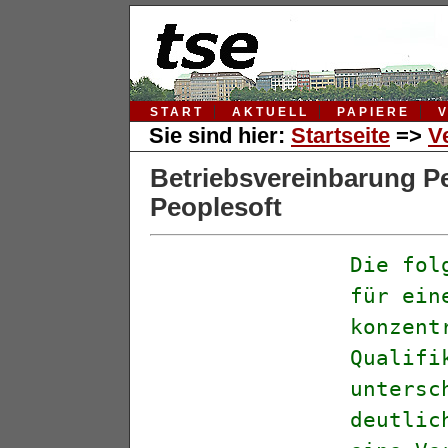
START
AKTUELL
PAPIERE
Sie sind hier:
Startseite
=>
V
Betriebsvereinbarung 
Peoplesoft
Die fol
für ein
konzent
Qualifi
untersc
deutlic