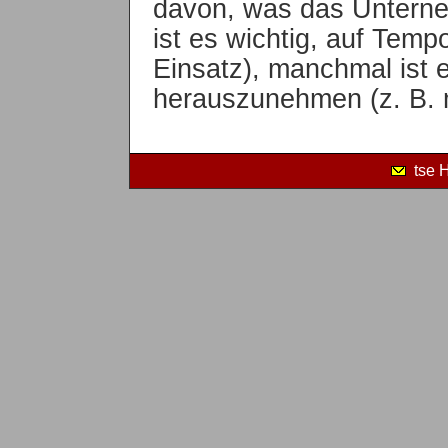
davon, was das Untern
ist es wichtig, auf Temp
Einsatz), manchmal ist
herauszunehmen (z. B. m
tse 