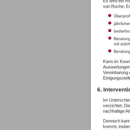
Es wird ein R
von Roche. Es
Überprüf
jährlich
bedarfso
Beratung
mit solc
Beratung
Kann im Koord
Auswertungen 
Vereinbarung 
Einigungsstell
6. Intervent
Im Unterschie
verzichtet. D
nachhaltige A
Dennoch kann 
kommt, insbeso