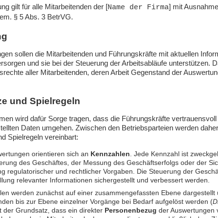
g gilt für alle Mitarbeitenden der [
] mit Ausnahme
Name der Firma
gem. § 5 Abs. 3 BetrVG.
ng
en sollen die Mitarbeitenden und Führungskräfte mit aktuellen Inform
rsorgen und sie bei der Steuerung der Arbeitsabläufe unterstützen. Da
tsrechte aller Mitarbeitenden, deren Arbeit Gegenstand der Auswertu
ze und Spielregeln
en wird dafür Sorge tragen, dass die Führungskräfte vertrauensvoll 
tellten Daten umgehen. Zwischen den Betriebsparteien werden daher
d Spielregeln vereinbart:
wertungen orientieren sich an
Kennzahlen
. Jede Kennzahl ist zweckg
erung des Geschäftes, der Messung des Geschäftserfolgs oder der Sic
ng regulatorischer und rechtlicher Vorgaben. Die Steuerung der Geschäf
ellung relevanter Informationen sichergestellt und verbessert werden.
en werden zunächst auf einer zusammengefassten Ebene dargestellt
den bis zur Ebene einzelner Vorgänge bei Bedarf aufgelöst werden (
D
lt der Grundsatz, dass ein direkter
Personenbezug
der Auswertungen v