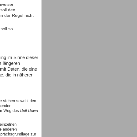
enweiser
soll den
in der Regel nicht
soll so
ing im Sinne dieser
s längeren
it Daten, die eine
e, die in näherer
e stehen sowohl den
ehenden
 im Weg des
Drill Down
 einzelnen
ne anderen
esprächsgrundlage zur