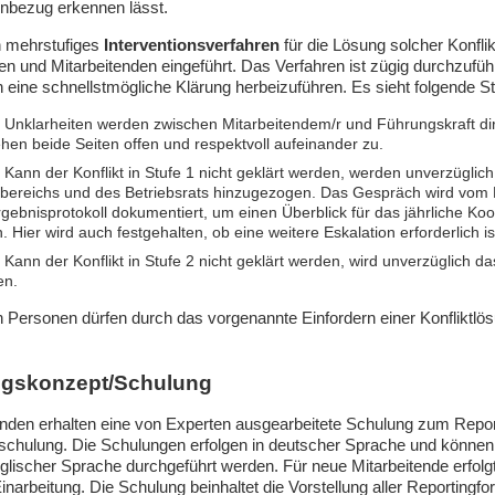
nbezug erkennen lässt.
n mehrstufiges
Interventionsverfahren
für die Lösung solcher Konfli
n und Mitarbeitenden eingeführt. Das Verfahren ist zügig durchzufüh
 eine schnellstmögliche Klärung herbeizuführen. Es sieht folgende St
: Unklarheiten werden zwischen Mitarbeitendem/r und Führungskraft di
hen beide Seiten offen und respektvoll aufeinander zu.
: Kann der Konflikt in Stufe 1 nicht geklärt werden, werden unverzüglich
bereichs und des Betriebsrats hinzugezogen. Das Gespräch wird vom 
gebnisprotokoll dokumentiert, um einen Überblick für das jährliche Ko
 Hier wird auch festgehalten, ob eine weitere Eskalation erforderlich is
: Kann der Konflikt in Stufe 2 nicht geklärt werden, wird unverzüglich 
en.
n Personen dürfen durch das vorgenannte Einfordern einer Konfliktlö
ngskonzept/Schulung
tenden erhalten eine von Experten ausgearbeitete Schulung zum Rep
schulung. Die Schulungen erfolgen in deutscher Sprache und können
englischer Sprache durchgeführt werden. Für neue Mitarbeitende erfolg
narbeitung. Die Schulung beinhaltet die Vorstellung aller Reportingf