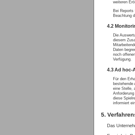
weiteren Erö
Bei Reports 
Beachtung de
4.2 Monitori
Die Auswert
diesem Zusa
Mitarbeitend
Daten begre
noch offenen
Verfügung.
4.3 Ad hoc
Für den Erha
bestehende A
eine Stelle,
Anforderung 
diese Spielr
informiert e
5. Verfahre
Das Unternehm