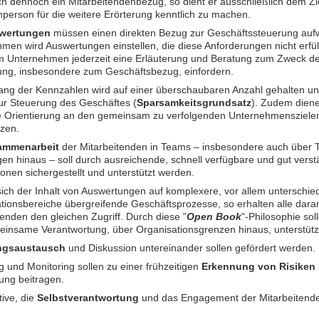
ich dennoch ein Mitarbeitendenbezug, so dient er ausschließlich dem Zie
person für die weitere Erörterung kenntlich zu machen.
wertungen
müssen einen direkten Bezug zur Geschäftssteuerung auf
men wird Auswertungen einstellen, die diese Anforderungen nicht erfül
 Unternehmen jederzeit eine Erläuterung und Beratung zum Zweck der
ng, insbesondere zum Geschäftsbezug, einfordern.
ng der Kennzahlen wird auf einer überschaubaren Anzahl gehalten un
ur Steuerung des Geschäftes (
Sparsamkeitsgrundsatz
). Zudem dien
e Orientierung an den gemeinsam zu verfolgenden Unternehmensziele
tzen.
ammenarbeit
der Mitarbeitenden in Teams – insbesondere auch über
gen hinaus – soll durch ausreichende, schnell verfügbare und gut verst
ionen sichergestellt und unterstützt werden.
sich der Inhalt von Auswertungen auf komplexere, vor allem unterschied
tionsbereiche übergreifende Geschäftsprozesse, so erhalten alle daran
tenden den gleichen Zugriff. Durch diese "
Open Book
"-Philosophie so
insame Verantwortung, über Organisationsgrenzen hinaus, unterstütz
ngsaustausch
und Diskussion untereinander sollen gefördert werden.
g und Monitoring sollen zu einer frühzeitigen
Erkennung von Risiken
ung beitragen.
ative, die
Selbstverantwortung
und das Engagement der Mitarbeitenden