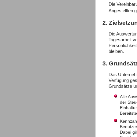
Die Vereinbarun
Angestellten 
2. Zielsetzu
Die Auswertung
Tagesarbeit ve
Persönlichkei
bleiben.
3. Grundsät
Das Unternehm
Verfügung ges
Grundsätze un
Alle Aus
der Steu
Einhaltu
Bereitst
Kennzahl
Benutzen
Dabei gi