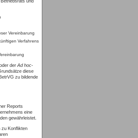
 Betriebsrats und
n
ieser Vereinbarung
ünftigen Verfahrens
 Vereinbarung
oder der
Ad hoc
-
Grundsätze diese
 BetrVG zu bildende
lner Reports
nternehmens eine
den gewährleistet.
zu Konflikten
aren