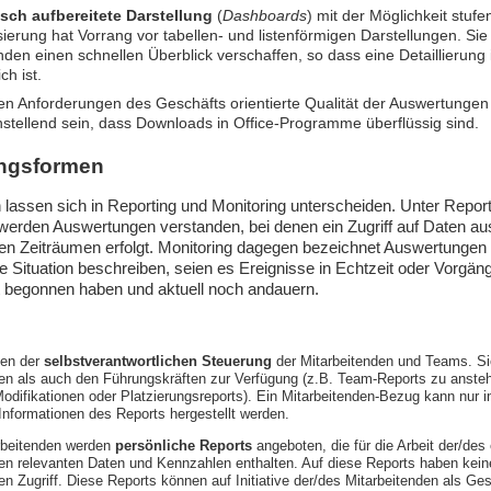
isch aufbereitete Darstellung
(
Dashboards
) mit der Möglichkeit stuf
sierung hat Vorrang vor tabellen- und listenförmigen Darstellungen. Sie 
den einen schnellen Überblick verschaffen, so dass eine Detaillierung 
ch ist.
en Anforderungen des Geschäfts orientierte Qualität der Auswertungen 
nstellend sein, dass Downloads in Office-Programme überflüssig sind.
ungsformen
lassen sich in Reporting und Monitoring unterscheiden. Unter Report
werden Auswertungen verstanden, bei denen ein Zugriff auf Daten au
en Zeiträumen erfolgt. Monitoring dagegen bezeichnet Auswertungen m
e Situation beschreiben, seien es Ereignisse in Echtzeit oder Vorgäng
 begonnen haben und aktuell noch andauern.
nen der
selbstverantwortlichen Steuerung
der Mitarbeitenden und Teams. Si
den als auch den Führungskräften zur Verfügung (z.B. Team-Reports zu anst
difikationen oder Platzierungsreports). Ein Mitarbeitenden-Bezug kann nur
 Informationen des Reports hergestellt werden.
arbeitenden werden
persönliche Reports
angeboten, die für die Arbeit der/des
en relevanten Daten und Kennzahlen enthalten. Auf diese Reports haben kei
en Zugriff. Diese Reports können auf Initiative der/des Mitarbeitenden als G