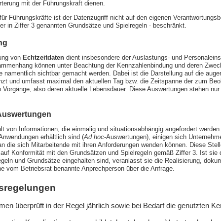
rterung mit der Führungskraft dienen.
für Führungskräfte ist der Datenzugriff nicht auf den eigenen Verantwortungsb
r in Ziffer 3 genannten Grundsätze und Spielregeln - beschränkt.
ng
ung von
Echtzeitdaten
dient insbesondere der Auslastungs- und Personaleins
mmenhang können unter Beachtung der Kennzahlenbindung und deren Zwe
e namentlich sichtbar gemacht werden. Dabei ist die Darstellung auf die augen
nzt und umfasst maximal den aktuellen Tag bzw. die Zeitspanne der zum Be
 Vorgänge, also deren aktuelle Lebensdauer. Diese Auswertungen stehen nur
-Auswertungen
lt von Informationen, die einmalig und situationsabhängig angefordert werden
nwendungen erhältlich sind (
Ad hoc
-Auswertungen), einigen sich Unternehme
 an die sich Mitarbeitende mit ihren Anforderungen wenden können. Diese Stell
auf Konformität mit den Grundsätzen und Spielregeln gemäß Ziffer 3. Ist sie
egeln und Grundsätze eingehalten sind, veranlasst sie die Realisierung, dokum
ine vom Betriebsrat benannte Anprechperson über die Anfrage.
nsregelungen
en überprüft in der Regel jährlich sowie bei Bedarf die genutzten K