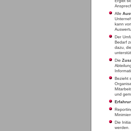
Ergibt s
Ansprech
Alle
Aus
Unterneh
kann vom
Auswertu
Der Umfa
Bedarf z
dazu, di
unterstü
Die
Zus
Abteilun
Informat
Bezieht 
Organisa
Mitarbei
und geme
Erfahru
Reportin
Minimier
Die Initi
werden.