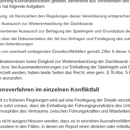
eporting-Koordinationsteam gebildet, bestehend aus Vertretenden des
 hat folgende Aufgaben:
ung, ob Kennzahlen den Regelungen dieser Vereinbarung entspreche
er Austausch zur Weiterentwicklung der Dashboards
rientierter Austausch zur Befolgung der Spielregeln und Grundsätze d
 über die Dokumentation der
Ad hoc
-Anfragen und Festlegung des zuk
hen Anforderungen
 von eventuell vorliegenden Einzelkonfliktfällen gemäß Ziffer 6 dieser
inationsteam keine Einigkeit zur Weiterentwicklung der
Dashboards
bzw. bei Auseinandersetzungen zur Einhaltung der Spielregeln und 
erzielt werden, haben beide Seiten das Recht, eine gem. § 76 Abs. 5
e anzurufen.
ionsverfahren im einzelnen Konfliktfall
d zu früheren Regelungen wird auf eine Festlegung der Details einze
ies setzt voraus, dass die Einhaltung der Führungsgrundsätze des U
tmosphäre des Vertrauens zwischen Führungskräften und Mitarbeiten
nicht ausgeschlossen werden, dass es in einzelnen Ausnahmefällen 
ndere in den Fällen, in denen ein Report einen direkten oder mittelb