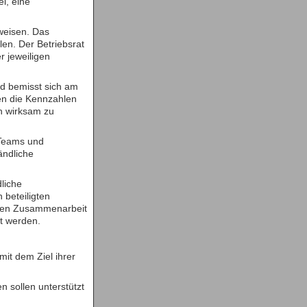
l, eine
weisen. Das
len. Der Betriebsrat
 jeweiligen
d bemisst sich am
en die Kennzahlen
n wirksam zu
 Teams und
ändliche
liche
 beteiligten
llen Zusammenarbeit
t werden.
mit dem Ziel ihrer
 sollen unterstützt