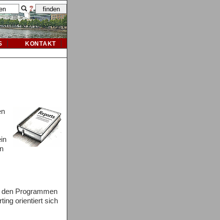
S
KONTAKT
en
in
en
us den Programmen
ng orientiert sich