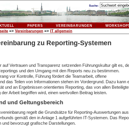
Suche:
KTUELL
PAPERS
VEREINBARUNGEN
WORKSHOP
seite
=>
Vereinbarungen
=>
IT allgemein
ereinbarung zu Reporting-Systemen
r auf Vertrauen und Transparenz setzenden Führungskultur gilt es, d
Reportings und den Umgang mit den Reports neu zu bestimmen.
rang vor Kontrolle, Führung fördert die Teamarbeit, offene
d das Teilen von Informationen stehen im Vordergrund. Dazu kann e
tät und an Ergebnissen orientiertes Reporting, das von allen Beteiligt
der Arbeit begriffen wird, einen wertvollen Beitrag leisten.
nd und Geltungsbereich
svereinbarung regelt die Grundsätze für Reporting-Auswertungen a
bunds gemäß den in Anlage 1 aufgeführten IT-Systemen. Das Reporti
 und bevorzugt grafische Darstellungen.