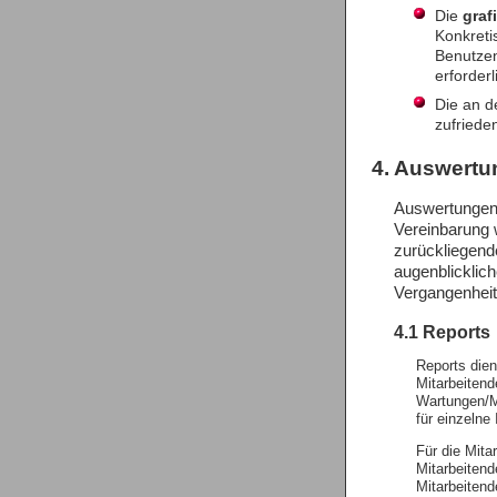
Die
graf
Konkreti
Benutzen
erforderli
Die an d
zufriede
4. Auswert
Auswertungen 
Vereinbarung 
zurückliegend
augenblicklich
Vergangenheit
4.1 Reports
Reports die
Mitarbeiten
Wartungen/Mo
für einzelne
Für die Mit
Mitarbeitend
Mitarbeitend