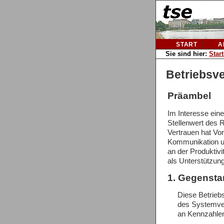
START
A
Sie sind hier:
Start
Betriebsv
Präambel
Im Interesse eine
Stellenwert des 
Vertrauen hat Vor
Kommunikation un
an der Produktivi
als Unterstützung 
1. Gegensta
Diese Betrieb
des Systemver
an Kennzahlen