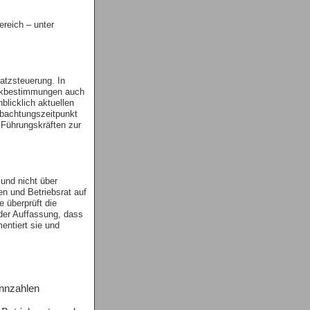
ereich – unter
atzsteuerung. In
ckbestimmungen auch
blicklich aktuellen
obachtungszeitpunkt
 Führungskräften zur
 und nicht über
n und Betriebsrat auf
e überprüft die
 der Auffassung, dass
entiert sie und
ennzahlen