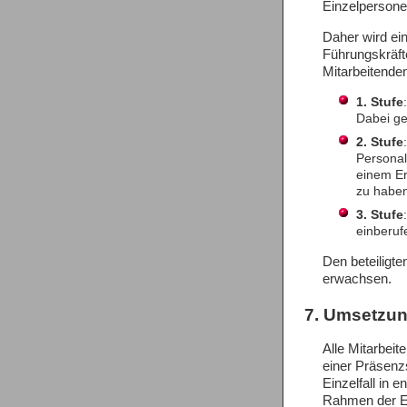
Einzelpersone
Daher wird ei
Führungskräfte
Mitarbeitenden
1. Stufe
Dabei ge
2. Stufe
Personal
einem Er
zu haben.
3. Stufe
einberuf
Den beteiligte
erwachsen.
7. Umsetzu
Alle Mitarbei
einer Präsenz
Einzelfall in 
Rahmen der Ei