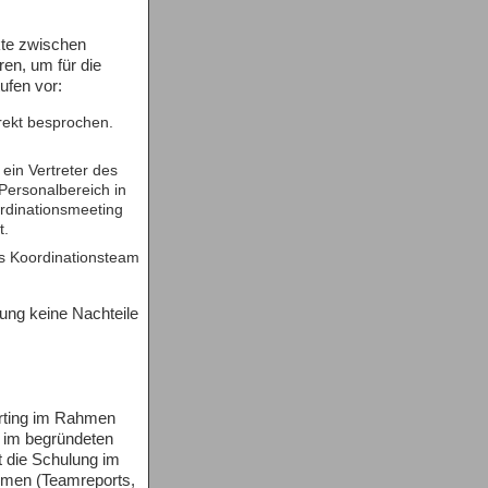
kte zwischen
ren, um für die
ufen vor:
rekt besprochen.
 ein Vertreter des
Personalbereich in
ordinationsmeeting
t.
das Koordinationsteam
sung keine Nachteile
orting im Rahmen
 im begründeten
t die Schulung im
ormen (Teamreports,