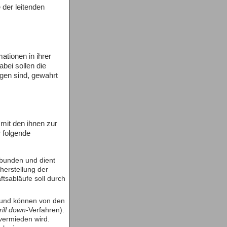
 der leitenden
ationen in ihrer
bei sollen die
ngen sind, gewahrt
mit den ihnen zur
 folgende
ebunden und dient
herstellung der
tsabläufe soll durch
 und können von den
rill down
-Verfahren).
ermieden wird.