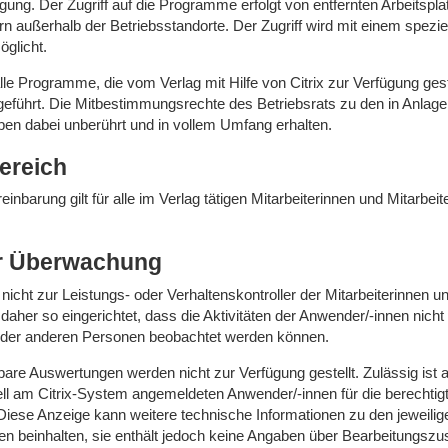
ung. Der Zugriff auf die Programme erfolgt von entfernten Arbeitspla
n außerhalb der Betriebsstandorte. Der Zugriff wird mit einem spez
öglicht.
alle Programme, die vom Verlag mit Hilfe von Citrix zur Verfügung gest
eführt. Die Mitbestimmungsrechte des Betriebsrats zu den in Anlage
en dabei unberührt und in vollem Umfang erhalten.
ereich
inbarung gilt für alle im Verlag tätigen Mitarbeiterinnen und Mitarbeite
r Überwachung
icht zur Leistungs- oder Verhaltenskontroller der Mitarbeiterinnen un
t daher so eingerichtet, dass die Aktivitäten der Anwender/-innen nic
oder anderen Personen beobachtet werden können.
bare Auswertungen werden nicht zur Verfügung gestellt. Zulässig ist a
ell am Citrix-System angemeldeten Anwender/-innen für die berechti
Diese Anzeige kann weitere technische Informationen zu den jeweilig
 beinhalten, sie enthält jedoch keine Angaben über Bearbeitungszus