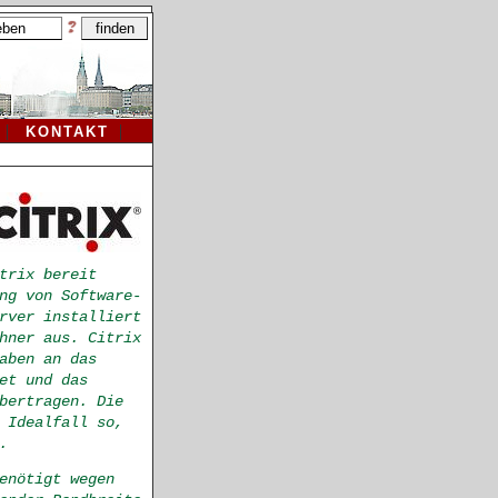
KONTAKT
trix bereit
ng von Software-
rver installiert
hner aus. Citrix
aben an das
et und das
bertragen. Die
 Idealfall so,
.
enötigt wegen