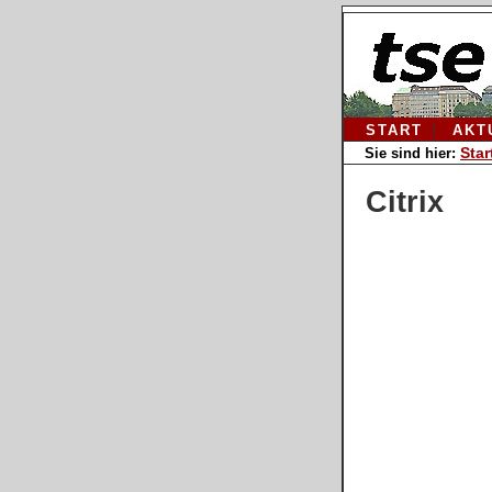
START
AKT
Star
Sie sind hier:
Citrix