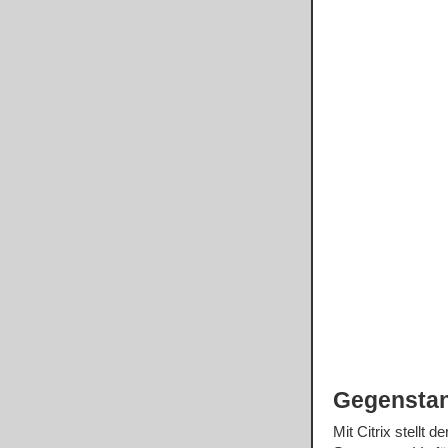
Gegensta
Mit Citrix stell