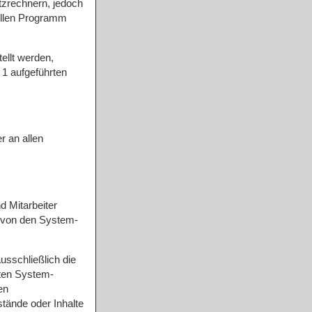
tzrechnern, jedoch
iellen Programm
ellt werden,
 1 aufgeführten
r an allen
d Mitarbeiter
ht von den System-
usschließlich die
gten System-
en
tände oder Inhalte