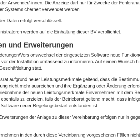
er Anwender/-innen. Die Anzeige darf nur für Zwecke der Fehlerana
er Systemsicherheit verwendet werden.
er Daten erfolgt verschlüsselt.
stratoren werden auf die Einhaltung dieser BV verpflichtet.
n und Erweiterungen
erungen/Versionswechsel der eingesetzten Software neue Funktionen 
at vor der Installation umfassend zu informieren. Auf seinen Wunsch hin
Geschäftleitung statt.
bsrat aufgrund neuer Leistungsmerkmale geltend, dass die Bestimmu
ung nicht mehr ausreichen und ihre Ergänzung oder Änderung erforderl
etriebnahme der neuen Leistungsmerkmale Einvernehmen mit dem Betr
ebenfalls zu erzielen, falls der Betriebsrat geltend macht, dass infol
Software neuer Regelungsbedarf entstanden ist
rweiterungen der Anlage zu dieser Vereinbarung erfolgen nur in geg
nehmen in den durch diese Vereinbarung vorgesehenen Fällen nicht