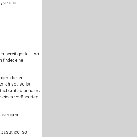
lyse und
bereit gestellt, so
 findet eine
ngen dieser
ich sei, so ist
iebsrat zu erzielen.
ge eines veränderten
enseitigem
 zustande, so