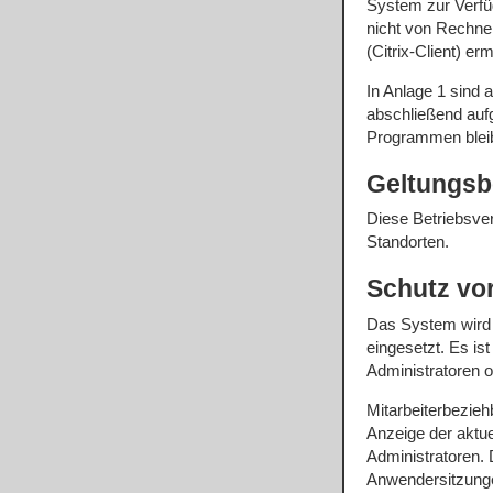
System zur Verfüg
nicht von Rechner
(Citrix-Client) erm
In Anlage 1 sind 
abschließend aufg
Programmen bleib
Geltungsb
Diese Betriebsvere
Standorten.
Schutz vo
Das System wird n
eingesetzt. Es is
Administratoren 
Mitarbeiterbezieh
Anzeige der aktu
Administratoren. 
Anwendersitzungen