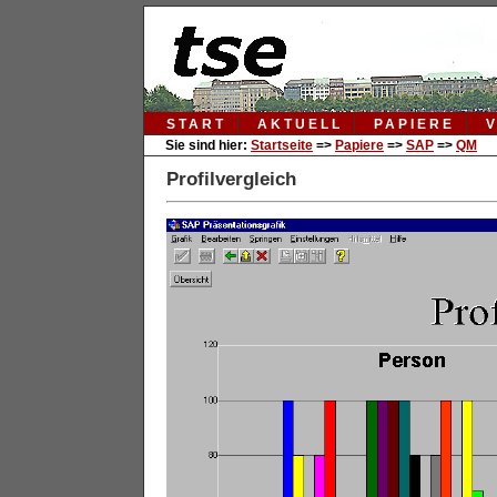
START
AKTUELL
PAPIERE
Sie sind hier:
Startseite
=>
Papiere
=>
SAP
=>
QM
Profilvergleich