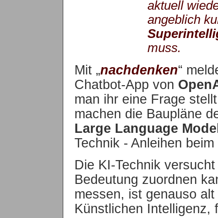
aktuell wied
angeblich ku
Superintell
muss.
Mit „
nachdenken
“ meld
Chatbot-App von
OpenA
man ihr eine Frage stell
machen die Baupläne d
Large Language Mode
Technik - Anleihen bei
Die KI-Technik versuch
Bedeutung zuordnen kan
messen, ist genauso alt
Künstlichen Intelligenz, 