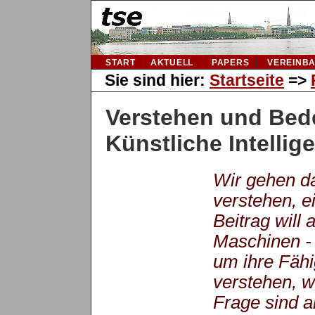
START
AKTUELL
PAPERS
VEREINB
Sie sind hier:
Startseite
=>
Verstehen und Bede
Künstliche Intellig
Wir gehen da
verstehen, e
Beitrag will
Maschinen - 
um ihre Fähig
verstehen, w
Frage sind a