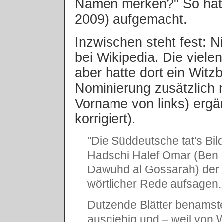
Namen merken?" So hat 
2009) aufgemacht.
Inzwischen steht fest: N
bei Wikipedia. Die viel
aber hatte dort ein Witz
Nominierung zusätzlich
Vorname von links) ergä
korrigiert).
"Die Süddeutsche tat's Bil
Hadschi Halef Omar (Ben 
Dawuhd al Gossarah) der
wörtlicher Rede aufsagen.
Dutzende Blätter benamst
ausgiebig und – weil von 