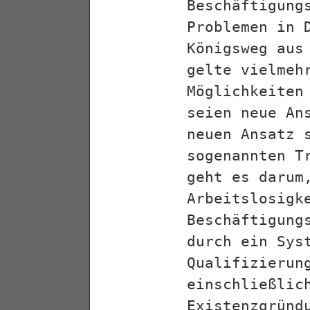
Beschäftigung
Problemen in 
Königsweg aus
gelte vielmeh
Möglichkeiten
seien neue An
neuen Ansatz 
sogenannten T
geht es darum
Arbeitslosigk
Beschäftigung
durch ein Sys
Qualifizierun
einschließlic
Existenzgründ