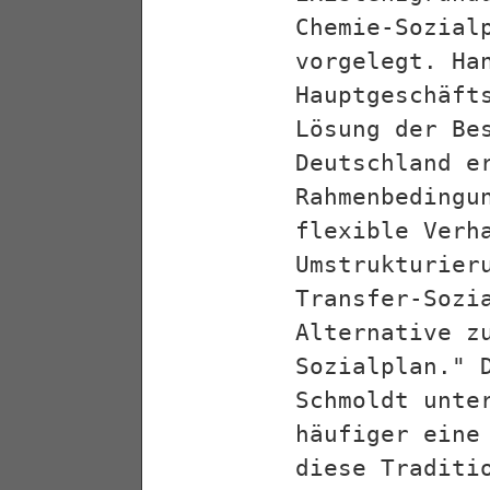
Chemie-Sozial
vorgelegt. Ha
Hauptgeschäft
Lösung der Be
Deutschland e
Rahmenbedingu
flexible Verh
Umstrukturier
Transfer-Sozi
Alternative z
Sozialplan." 
Schmoldt unte
häufiger eine
diese Traditi