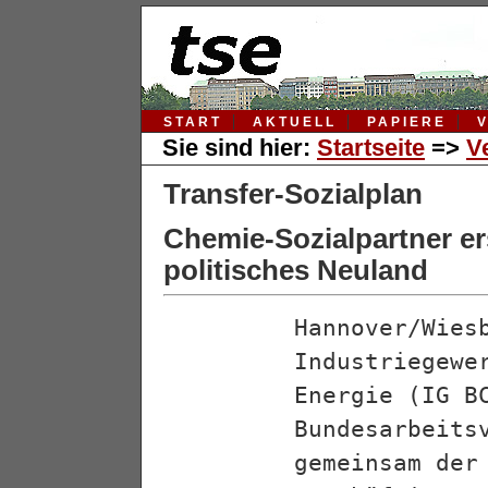
START
AKTUELL
PAPIERE
Sie sind hier:
Startseite
=>
V
Transfer-Sozialplan
Chemie-Sozialpartner er
politisches Neuland
Hannover/Wies
Industriegewe
Energie (IG B
Bundesarbeits
gemeinsam der