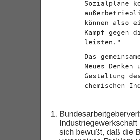
Sozialpläne k
außerbetriebl
können also e
Kampf gegen d
leisten."
Das gemeinsam
Neues Denken 
Gestaltung de
chemischen In
Bundesarbeitgeberver
Industriegewerkschaft
sich bewußt, daß die 