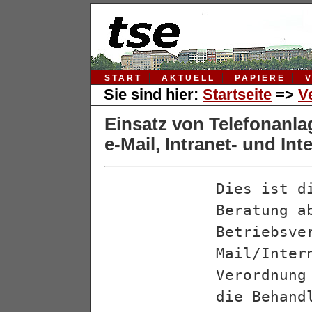
START
AKTUELL
PAPIERE
Sie sind hier:
Startseite
=>
V
Einsatz von Telefonanla
e-Mail, Intranet- und In
Dies ist d
Beratung a
Betriebsve
Mail/Inter
Verordnung
die Behand