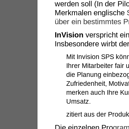
werden soll (In der Pi
Merkmalen englische
S
über ein bestimmtes P
InVision
verspricht ein
Insbesondere wirbt der
Mit Invision SPS kö
Ihrer Mitarbeiter fa
die Planung einbezo
Zufriedenheit, Motiv
merken auch Ihre Kun
Umsatz.
zitiert aus der Prod
Die einzelnen Pro
gram