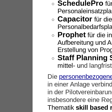
SchedulePro
fü
Personaleinsatzpl
Capacitor
für di
Personalbedarfspl
Prophet
für die 
Aufbereitung und 
Erstellung von Pr
Staff Planning
mittel- u
nd langfris
Die
personenbezogene
in einer Anlage verbind
in der Pilotvereinbaru
insbesondere eine Rege
Thematik
skill based 