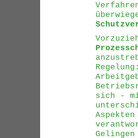
Verfahre
überwie
Schutzve
Vorzuzie
Prozessc
anzustre
Regelung
Arbeitge
Betriebs
sich - m
untersch
Aspekten
verantwo
Gelingen