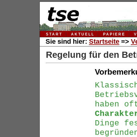
START
AKTUELL
PAPIERE
Sie sind hier:
Startseite
=>
V
Regelung für den Bet
Vorbemerk
Klassisc
Betriebs
haben o
Charakte
Dinge fe
begründe