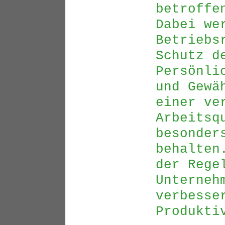
betroffe
Dabei we
Betriebs
Schutz d
Persönli
und Gewä
einer ve
Arbeitsq
besonder
behalten
der Rege
Unterneh
verbesse
Produkti