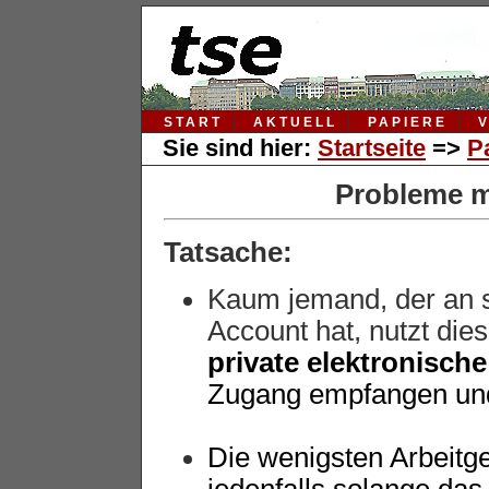
START
AKTUELL
PAPIERE
Sie sind hier:
Startseite
=>
P
Probleme m
Tatsache:
Kaum jemand, der an s
Account hat, nutzt dies
private elektronische
Zugang empfangen und
Die wenigsten Arbeitg
jedenfalls solange das