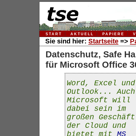
START
AKTUELL
PAPIERE
Sie sind hier:
Startseite
=>
P
Datenschutz, Safe Ha
für Microsoft Office 
Word, Excel und
Outlook... Auch
Microsoft will
dabei sein im
großen Geschäft
der Cloud und
bietet mit
MS