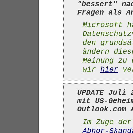
"bessert" na
Fragen als A
Microsoft h
Datenschutz
den grundsä
ändern dies
Meinung zu 
wir
hier
ver
UPDATE Juli 
mit US-Gehei
Outlook.com 
Im Zuge de
Abhör-Skand