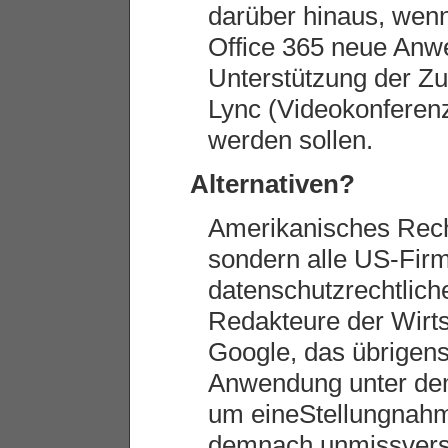
darüber hinaus, wen
Office 365 neue An
Unterstützung der Z
Lync (Videokonferenze
werden sollen.
Alternativen?
Amerikanisches Recht 
sondern alle US-Fir
datenschutzrechtlic
Redakteure der Wir
Google, das übrigens 
Anwendung unter 
um eineStellungnahm
demnach unmissverst