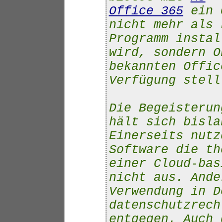
Office 365
ein O
nicht mehr als 
Programm instal
wird, sondern O
bekannten Offic
Verfügung stell
Die Begeisterun
hält sich bisla
Einerseits nutz
Software die th
einer Cloud-bas
nicht aus. Ande
Verwendung in D
datenschutzrech
entgegen. Auch 