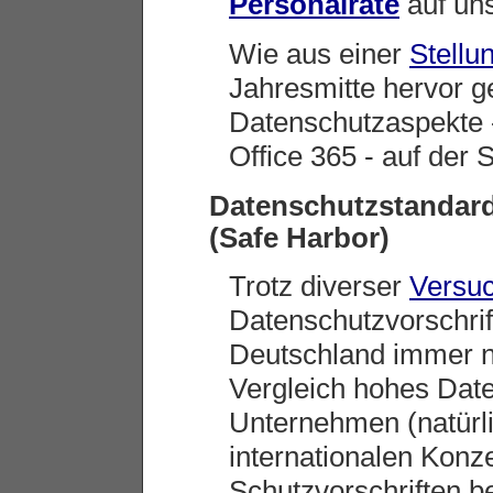
Personalräte
auf uns
Wie aus einer
Stellu
Jahresmitte hervor ge
Datenschutzaspekte 
Office 365 - auf der 
Datenschutzstandard
(Safe Harbor)
Trotz diverser
Versu
Datenschutzvorschrift
Deutschland immer no
Vergleich hohes Dat
Unternehmen (natürl
internationalen Kon
Schutzvorschriften b