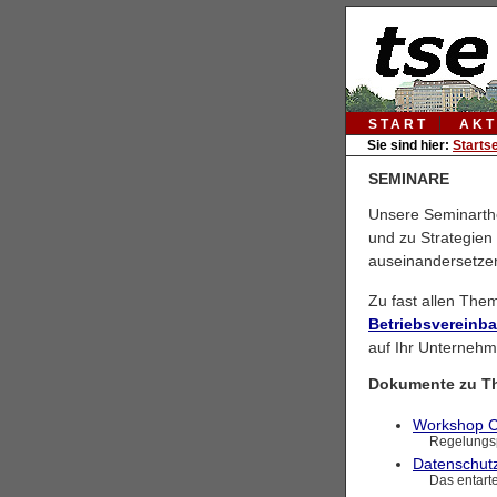
START
AKT
Sie sind hier:
Startse
SEMINARE
Unsere Seminarth
und zu Strategien
auseinandersetzen
Zu fast allen The
Betriebsvereinb
auf Ihr Unterneh
Dokumente zu T
Workshop C
Regelungsp
Datenschutz 
Das entart