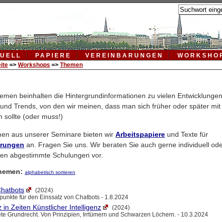
UELL
PAPIERE
VEREINBARUNGEN
WORKSHO
ite
=>
Workshops
=>
Themen
emen beinhalten die Hintergrundinformationen zu vielen Entwicklung
 und Trends, von den wir meinen, dass man sich früher oder später mit
 sollte (oder muss!)
men aus unserer Seminare bieten wir
Arbeitspapiere
und Texte für
arungen
an. Fragen Sie uns. Wir beraten Sie auch gerne individuell oder
men abgestimmte Schulungen vor.
hemen:
alphabetisch sortieren
hatbots
(2024)
unkte für den Einssatz von Chatbots - 1.8.2024
in Zeiten Künstlicher Intelligenz
(2024)
ete Grundrecht. Von Prinzipien, Irrtümern und Schwarzen Löchern. - 10.3.2024