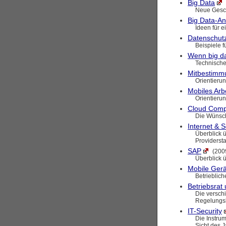
Big Data
Neue Gesch
Big Data-A
Ideen für 
Datenschutz
Beispiele 
Wenn big da
Technische
Mitbestimmu
Orientierun
Mobiles Arb
Orientieru
Cloud Comp
Die Wünsch
Internet & S
Überblick ü
Providerst
SAP
(200
Überblick 
Mobile Gerä
Betrieblic
Betriebsrat
Die versch
Regelungsb
IT-Security
Die Instrum
Sicht des 