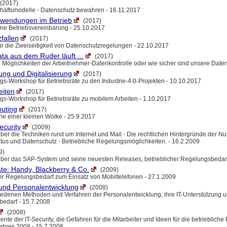
(2017)
äftsmodelle - Datenschutz bewahren - 16.11.2017
nwendungen im Betrieb
(2017)
eine Betriebsvereinbarung - 25.10.2017
fallen
(2017)
für die Zweiseitigkeit von Datenschutzregelungen - 22.10.2017
ta aus dem Ruder läuft ...
(2017)
 Möglichkeiten der Arbeitnehmer-Datenkontrolle oder wie sicher sind unsere Date
ng und Digitalisierung
(2017)
gs-Workshop für Betriebsräte zu den Industrie-4.0-Projekten - 10.10.2017
eiten
(2017)
ngs-Workshop für Betriebsräte zu mobilem Arbeiten - 1.10.2017
uting
(2017)
e einer kleinen Wolke - 25.9.2017
ecurity
(2009)
ber die Techniken rund um Internet und Mail - Die rechtlichen Hintergründe der Nu
atus und Datenschutz - Betriebliche Regelungsmöglichkeiten. - 16.2.2009
9)
über das SAP-System und seine neuesten Releases, betrieblicher Regelungsbedarf
te: Handy, Blackberry & Co.
(2009)
her Regelungsbedarf zum Einsatz von Mobiltelefonen - 27.1.2009
 und Personalentwicklung
(2008)
iedenen Methoden und Verfahren der Personalentwicklung, ihre IT-Unterstützung un
edarf - 15.7.2008
(2008)
ente der IT-Security, die Gefahren für die Mitarbeiter und Ideen für die betrieblich
Jahres 2008 - 15.7.2008