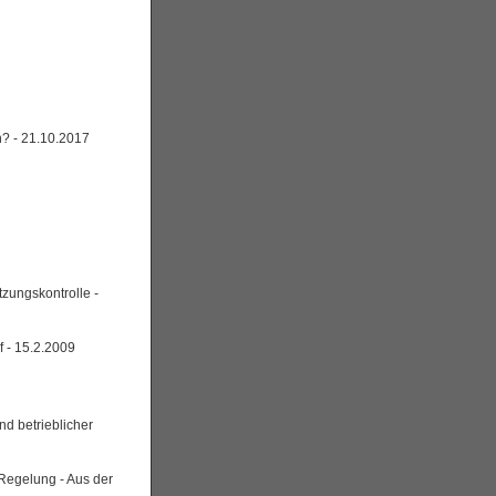
n? - 21.10.2017
tzungskontrolle -
 - 15.2.2009
d betrieblicher
e Regelung - Aus der