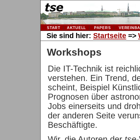
START
AKTUELL
PAPERS
VEREINB
Sie sind hier:
Startseite
=>
Workshops
Die IT-Technik ist reichl
verstehen. Ein Trend, d
scheint, Beispiel Künstlic
Prognosen über astron
Jobs einerseits und droh
der anderen Seite veru
Beschäftigte.
Wir, die Autoren der
tse