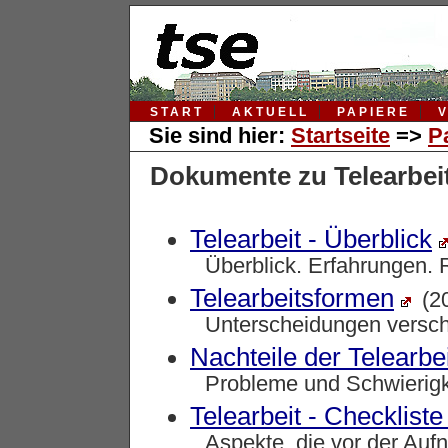
START
AKTUELL
PAPIERE
Sie sind hier:
Startseite
=>
P
Dokumente zu Telearbei
Telearbeit - Überblick
Überblick. Erfahrungen. 
Telearbeitsformen
(2
Unterscheidungen versch
Nachteile der Telearbei
Probleme und Schwierigke
Telearbeit - Checkliste
Aspekte, die vor der Auf