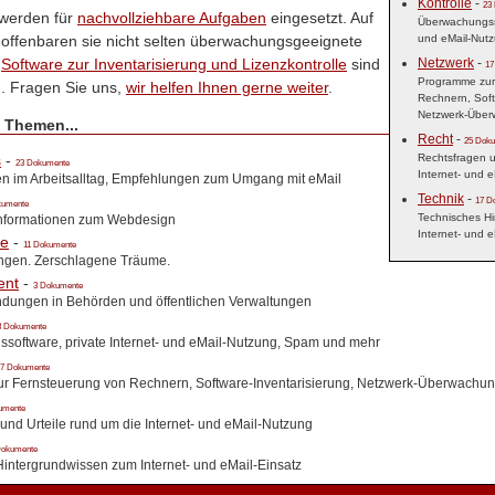
Kontrolle
-
23
werden für
nachvollziehbare Aufgaben
eingesetzt. Auf
Überwachungsso
und eMail-Nut
 offenbaren sie nicht selten überwachungsgeeignete
Netzwerk
-
,
Software zur Inventarisierung und Lizenzkontrolle
sind
17
Programme zur
. Fragen Sie uns,
wir helfen Ihnen gerne weiter
.
Rechnern, Soft
Netzwerk-Übe
 Themen...
Recht
-
25 Dok
Rechtsfragen u
s
-
23 Dokumente
Internet- und 
n im Arbeitsalltag, Empfehlungen zum Umgang mit eMail
Technik
-
17 D
kumente
Technisches H
nformationen zum Webdesign
Internet- und e
e
-
11 Dokumente
ngen. Zerschlagene Träume.
ent
-
3 Dokumente
ndungen in Behörden und öffentlichen Verwaltungen
3 Dokumente
oftware, private Internet- und eMail-Nutzung, Spam und mehr
17 Dokumente
r Fernsteuerung von Rechnern, Software-Inventarisierung, Netzwerk-Überwachu
umente
und Urteile rund um die Internet- und eMail-Nutzung
Dokumente
intergrundwissen zum Internet- und eMail-Einsatz