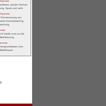
 Dokumente
ftware, private Internet-
zung, Spam und mehr
 Dokumente
 Fernsteuerung von
ware-Inventarisierung,
rwachung
umente
nd Urteile rund um die
eMail-Nutzung
okumente
intergrundwissen zum
Mail-Einsatz
ng