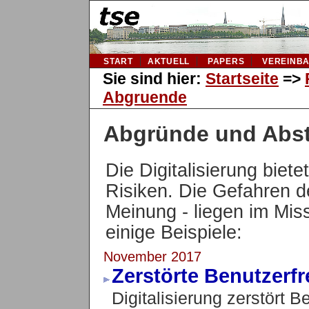
START
AKTUELL
PAPERS
VEREINB
Sie sind hier:
Startseite
=>
Abgruende
Abgründe und Abst
Die Digitalisierung bie
Risiken. Die Gefahren de
Meinung - liegen im Mis
einige Beispiele:
November 2017
Zerstörte Benutzerfr
Digitalisierung zerstört B