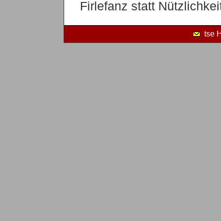
Firlefanz statt Nützlichkei
tse 