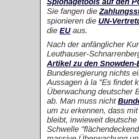
Spionagetools auf den P
Sie fangen die
Zahlungss
spionieren die
UN-Vertret
die
aus.
EU
Nach der anfänglicher Ku
Leuthauser-Schnarrenberg
Artikel zu den Snowden-
Bundesregierung nichts ei
Aussagen à la "Es findet 
Überwachung deutscher Bü
ab. Man muss nicht
Bunde
um zu erkennen, dass mit
bleibt,
inwieweit deutsche 
Schwelle "flächendeckend
massive Überwachung un