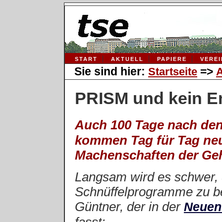
START
AKTUELL
PAPIERE
VERE
Sie sind hier:
=>
Startseite
A
PRISM und kein En
Auch 100 Tage nach de
kommen Tag für Tag neu
Machenschaften der Geh
Langsam wird es schwer, 
Schnüffelprogramme zu be
Güntner, der in der
Neuen 