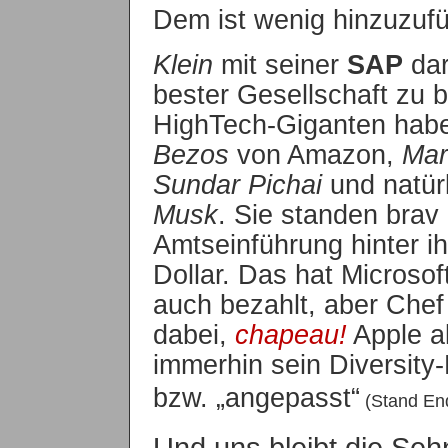
Dem ist wenig hinzuzuf
Klein
mit seiner
SAP
dar
bester Gesellschaft zu 
HighTech-Giganten habe
Bezos
von Amazon,
Mar
Sundar Pichai
und natür
Musk
. Sie standen brav
Amtseinführung hinter i
Dollar. Das hat Microso
auch bezahlt, aber Che
dabei,
chapeau!
Apple al
immerhin sein Diversit
bzw. „angepasst“
(Stand En
Und uns bleibt die Se