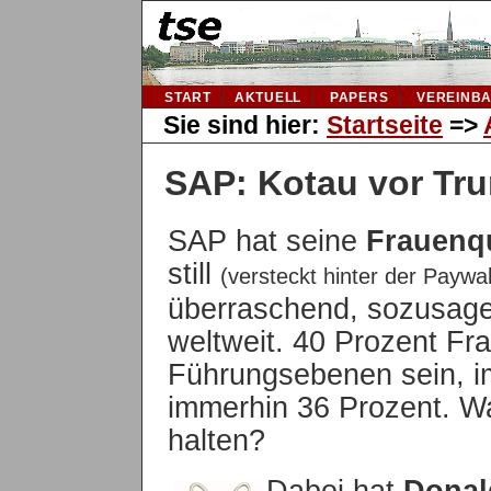
START
AKTUELL
PAPERS
VEREINB
Sie sind hier:
Startseite
=>
SAP: Kotau vor Tr
SAP hat seine
Frauenq
still
(versteckt hinter der Paywal
überraschend, sozusage
weltweit. 40 Prozent Fra
Führungsebenen sein, i
immerhin 36 Prozent. W
halten?
Dabei hat
Donal