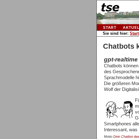
START
AKTUE
Sie sind hier:
Start
Chatbots k
gpt-realtime
Chatbots können 
des Gesprochenen
Sprachmodelle hin
Die größeren Mode
Wolf der Digitalis
F
m
v
G
Smartphones alle
Interessant, was
Motto
Dein Chatbot da