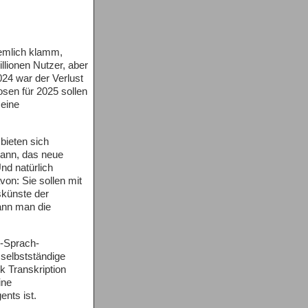
iemlich klamm,
lionen Nutzer, aber
024 war der Verlust
osen für 2025 sollen
eine
bieten sich
kann, das neue
nd natürlich
von: Sie sollen mit
skünste der
kann man die
-Sprach-
selbstständige
nk Transkription
ine
nts ist.