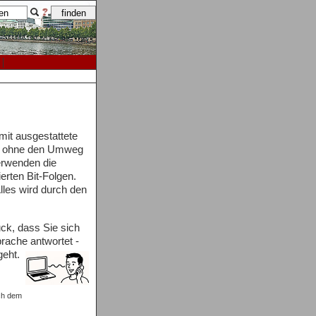
mit ausgestattete
en, ohne den Umweg
erwenden die
erten Bit-Folgen.
Alles wird durch den
uck, dass Sie sich
prache antwortet -
eht.
ch dem