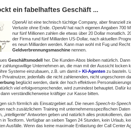
ckt ein fabelhaftes Geschäft ...
OpenAI
ist eine technisch tüchtige Company, aber finanziell z
Verluste ohne Ende.
OpenAI
hat nach eigenen Angaben 700 Mil
nur fünf Millionen zahlen die etwas über 20 Dollar monatlich. 2
der Firma rund fünf Milliarden US-Dollar, nach aktuellen Progn
es neun Milliarden werden. Kann man wohl mit Fug und Recht 
Geldverbrennungsmaschine
nennen.
eues
Geschäftsmodell
her. Die Kunden-Abos bleiben natürlich. Dann 
r zahlungswillige Unternehmen an, die man mit der Aussicht locken 
n ihre Systeme einzubauen, z.B. um damit
KI-Agenten
zu basteln. U
rivatnutzer, jedenfalls die nicht zahlenenden, nicht ungeschoren da
erbung
beglückt werden, dank der hoch effektiven Personalisierung
türlich viel erfolgversprechender, wird zumindest behauptet. Dafür 
ann verständlicherweise kräftiger zur Kasse bitten.
en sich förmlich als Einsatzgebiet auf. Die neuen
Speech-to-Speech
en nach zusätzlichem Training mit unternehmensspezifischen Daten 
 „intelligente“ Antworten geben und natürlich alles protokollieren, da
h in Textform. Verfügbar an sieben Tagen 24 Stunden, kein Urlaub, ke
ten Ausfälle. Wenn das keine maximale Entlastung der Call Center Age