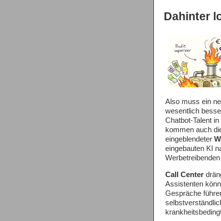
Dahinter lo
Also muss ein n
wesentlich besse
Chatbot-Talent i
kommen auch die P
eingeblendeter
W
eingebauten KI na
Werbetreibenden d
Call Center
dräng
Assistenten könn
Gespräche führen,
selbstverständlic
krankheitsbeding