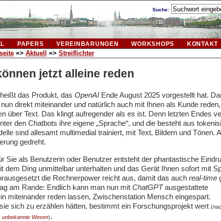
Suche:
LL
PAPERS
VEREINBARUNGEN
WORKSHOPS
KONTAKT
seite
=>
Aktuell
=>
Streiflichter
önnen jetzt alleine reden
heißt das Produkt, das
OpenAI
Ende August 2025 vorgestellt hat. Da
nun direkt miteinander und natürlich auch mit Ihnen als Kunde red
 über Text. Das klingt aufregender als es ist. Denn letzten Endes v
ter den Chatbots ihre eigene „Sprache“, und die besteht aus tokenisi
lle sind allesamt multimedial trainiert, mit Text, Bildern und Tönen. 
ierung gedreht.
ür Sie als Benutzerin oder Benutzer entsteht der phantastische Eindr
it dem Ding unmittelbar unterhalten und das Gerät Ihnen sofort mit S
orausgesetzt
die Rechnerpower reicht aus, damit das auch
real-time
g
ag am Rande: Endlich kann man nun mit
ChatGPT
ausgestattete
in miteinander reden lassen, Zwischenstation Mensch eingespart.
 sie sich zu erzählen hätten, bestimmt ein Forschungsprojekt wert
(na
.
s unbekannte Wesen
)