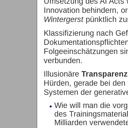
Umsetzung des AI Acts 
Innovation behindern, o
Wintergerst
pünktlich zum
Klassifizierung nach Ge
Dokumentationspflichte
Folgeeinschätzungen sind
verbunden.
Illusionäre
Transparenz
Hürden, gerade bei den
Systemen der generativ
Wie will man die vor
des Trainingsmateri
Milliarden verwendet