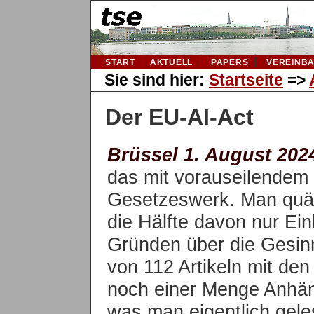
START
AKTUELL
PAPERS
VEREINB
Sie sind hier:
Startseite
=>
Der EU-AI-Act
Brüssel 1. August 202
das mit vorauseilendem 
Gesetzeswerk. Man quält
die Hälfte davon nur Ei
Gründen über die Gesin
von 112 Artikeln mit de
noch einer Menge Anhän
was man eigentlich gele