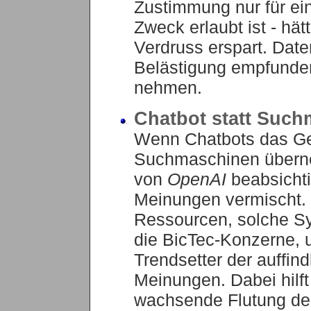
Zustimmung nur für ei
Zweck erlaubt ist - hät
Verdruss erspart. Dat
Belästigung empfunden
nehmen.
Chatbot statt Suc
Wenn Chatbots das Ges
Suchmaschinen überne
von
OpenAI
beabsichti
Meinungen vermischt. Ü
Ressourcen, solche Sy
die BicTec-Konzerne, 
Trendsetter der auffin
Meinungen. Dabei hilft
wachsende Flutung des 