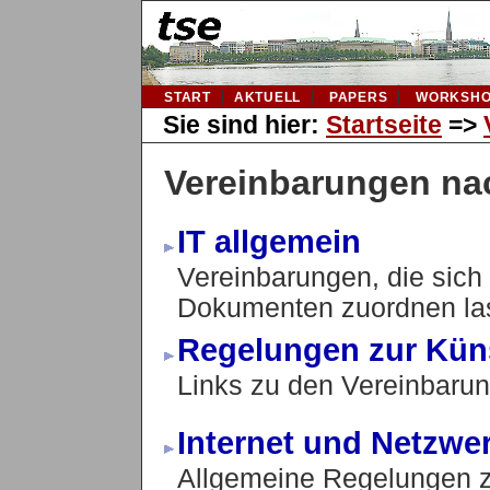
START
AKTUELL
PAPERS
WORKSHO
Sie sind hier:
Startseite
=>
Vereinbarungen na
IT allgemein
Vereinbarungen, die sich 
Dokumenten zuordnen la
Regelungen zur Küns
Links zu den Vereinbaru
Internet und Netzwe
Allgemeine Regelungen 